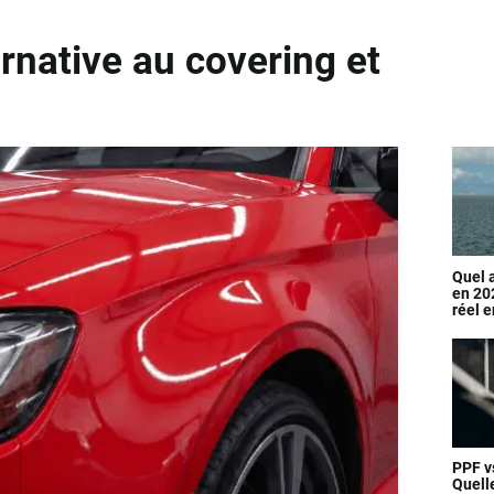
ernative au covering et
Quel a
en 20
réel e
érodab
PPF v
Quell