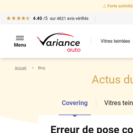
⚠️
Forte activité
4.40
/5
sur
4821
avis vérifiés
Vitres teintées
Menu
Accueil
Blog
Actus d
Covering
Vitres tei
Erreur de pose co