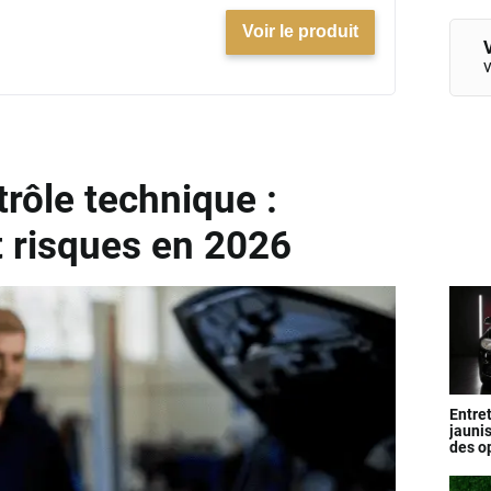
Voir le produit
V
v
trôle technique :
t risques en 2026
Entre
jauni
des o