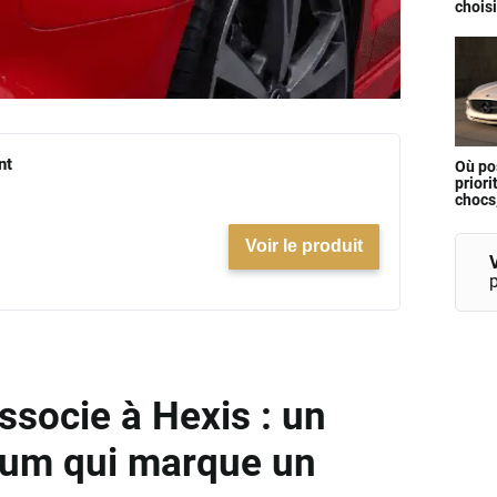
choisi
nt
Où po
priori
chocs,
?
Voir le produit
V
ssocie à Hexis : un
ium qui marque un