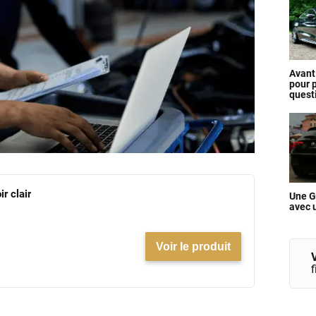
Avant
pour p
quest
ir clair
Une G
avec 
Voir le produit
V