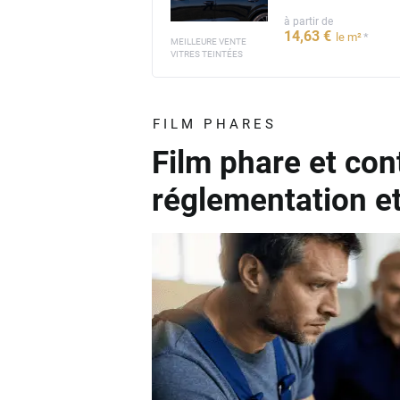
à partir de
14
,63
€
*
le m²
MEILLEURE VENTE
VITRES TEINTÉES
FILM PHARES
Film phare et con
réglementation e