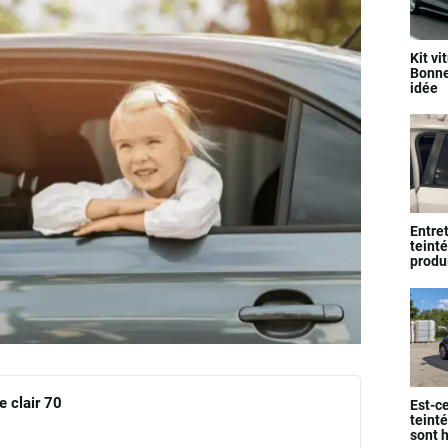
Kit vi
Bonne
idée
Entret
teinté
produi
e clair 70
Est-ce
teinté
sont 