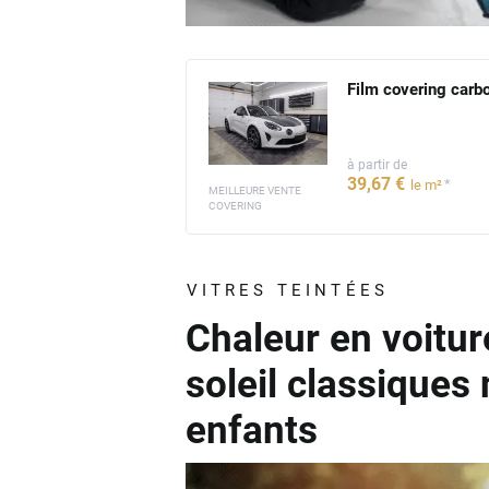
Film covering carb
à partir de
39
,67
€
*
le m²
MEILLEURE VENTE
COVERING
VITRES TEINTÉES
Chaleur en voitur
soleil classiques
enfants