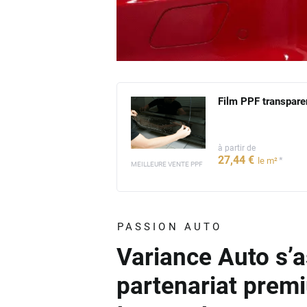
Film PPF transpare
à partir de
27
,44
€
*
le m²
MEILLEURE VENTE PPF
PASSION AUTO
Variance Auto s’a
partenariat prem