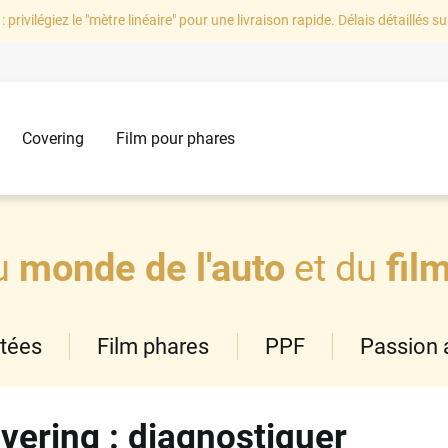
: privilégiez le "mètre linéaire" pour une livraison rapide. Délais détaillés su
Covering
Film pour phares
u
monde de l'auto
et du
fil
ntées
Film phares
PPF
Passion 
vering : diagnostiquer