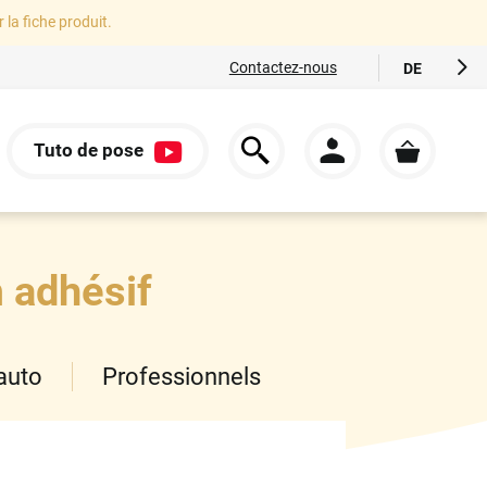
r la fiche produit.
Contactez-nous
DE
FR
EN
Tuto de pose
ES
S
IT
m adhésif
auto
Professionnels