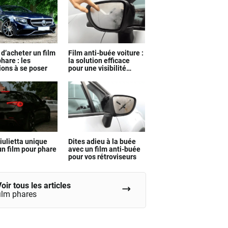
 d’acheter un film
Film anti-buée voiture :
hare : les
la solution efficace
ions à se poser
pour une visibilité
parfaite
iulietta unique
Dites adieu à la buée
un film pour phare
avec un film anti-buée
pour vos rétroviseurs
oir tous les articles
film phares