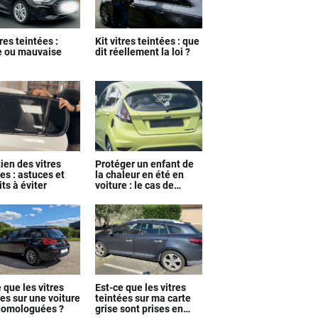
tres teintées :
Kit vitres teintées : que
 ou mauvaise
dit réellement la loi ?
ien des vitres
Protéger un enfant de
es : astuces et
la chaleur en été en
ts à éviter
voiture : le cas de
Justine
 que les vitres
Est-ce que les vitres
es sur une voiture
teintées sur ma carte
homologuées ?
grise sont prises en