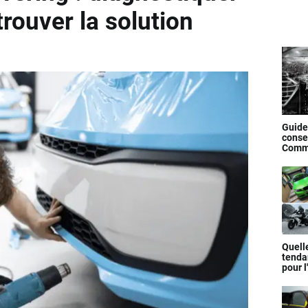
trouver la solution
Guide
consei
Comme
cover
?
Quell
tenda
pour 