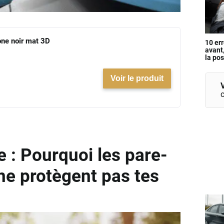
one noir mat 3D
10 err
avant
la po
Voir le produit
V
e : Pourquoi les pare-
 ne protègent pas tes