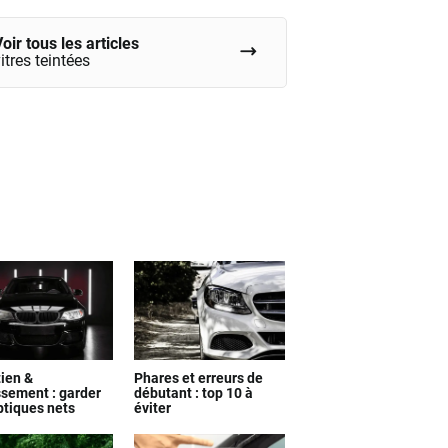
compte ?
oir tous les articles
itres teintées
tien &
Phares et erreurs de
ssement : garder
débutant : top 10 à
ptiques nets
éviter