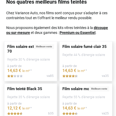
Nos quatres meilleurs films teintés
Chez Variance Auto, nos films sont conçus pour s'adapter à ces
contraintes tout en t'offrant le meilleur rendu possible.
Nous proposons également des kits vitres teintées à la
découpe
ou sur-mesure
et deux gammes :
Premium ou Essentiel
.
Film solaire extrême clair
Film solaire fumé clair 35
Meilleure vente
70
Rejette 44 % d'énergie solaire
Rejette 30 % d'énergie solaire
à partir de
à partir de
14
,63
€
14
,63
€
*
*
le m²
le m²
va85
va35
*****
*****
Film teinté Black 35
Film solaire moyen 25
Meilleure vente
Rejette 35 % d'énergie solaire
Rejette 55 % d'énergie solaire
à partir de
à partir de
12
,12
€
14
,63
€
*
*
le m²
le m²
b35
va25
*****
*****