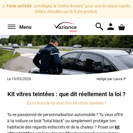
⚠️
Forte activité
: privilégiez le "mètre linéaire" pour une livraison rapide.
Délais détaillés sur la fiche produit.
Menu
Le 19/05/2026
rédigé par Laura P
Kit vitres teintées : que dit réellement la loi ?
Es-tu hors-la-loi avec ton kit vitres teintées ?
Tu es passionné de personnalisation automobile ? Tu veux offrir
à ta voiture ce look "total black" ou simplement protéger ton
habitacle des regards indiscrets et de la chaleur ? Poser un
kit