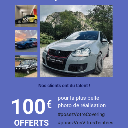
Nos clients ont du talent !
pour la plus belle
100
€
photo de réalisation
#posezVotreCovering
OFFERTS
#posezVosVitresTeintées