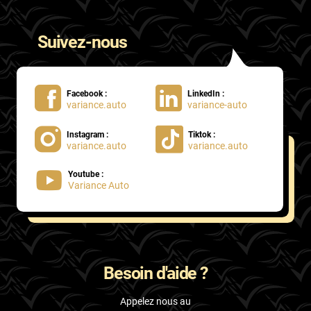
Suivez-nous
Facebook :
LinkedIn :
variance.auto
variance-auto
Instagram :
Tiktok :
variance.auto
variance.auto
Youtube :
Variance Auto
Besoin d'aide ?
Appelez nous au