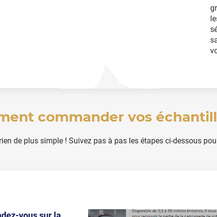
gr
le
sé
sa
vo
ent commander vos échantill
 rien de plus simple ! Suivez pas à pas les étapes ci-dessous pour
ndez-vous sur la