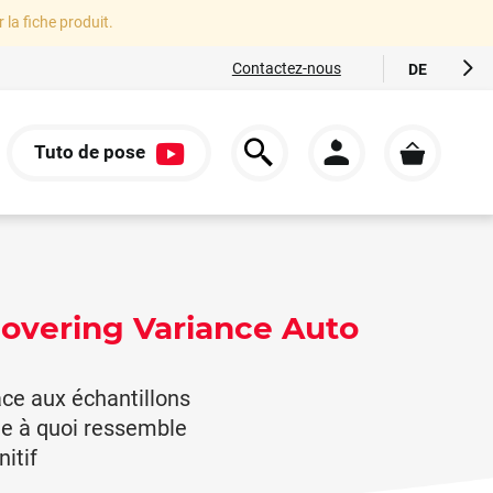
r la fiche produit.
Contactez-nous
DE
FR
EN
Tuto de pose
ES
S
IT
covering Variance Auto
ce aux échantillons
te à quoi ressemble
itif