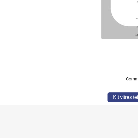
Comme
Kit vitres t