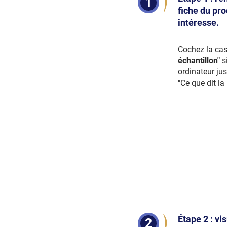
1
fiche du pro
intéresse.
Cochez la ca
échantillon"
s
ordinateur ju
"Ce que dit la 
Étape 2 : vi
2