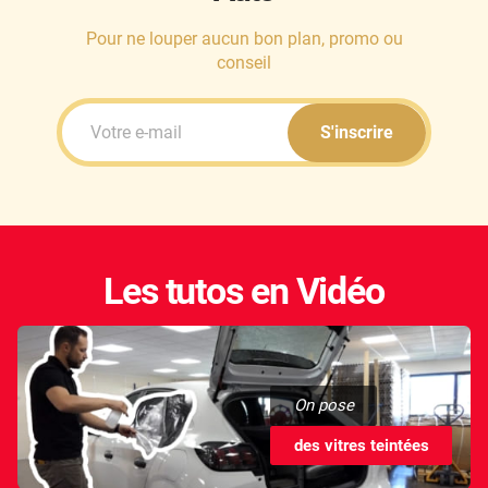
Pour ne louper aucun bon plan, promo ou
conseil
S'inscrire
Les tutos en Vidéo
On pose
des vitres teintées