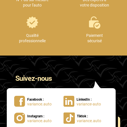
pour l'auto
votre disposition
Qualité
Paiement
professionnelle
sécurisé
Suivez-nous
Facebook :
LinkedIn :
variance.auto
variance-auto
Instagram :
Tiktok :
variance.auto
variance.auto