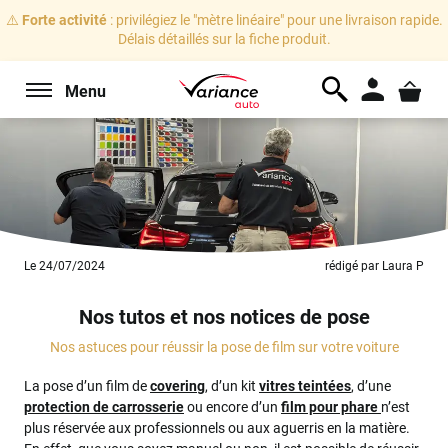
⚠️
Forte activité
: privilégiez le "mètre linéaire" pour une livraison rapide.
Délais détaillés sur la fiche produit.
Menu
Le 24/07/2024
rédigé par Laura P
Nos tutos et nos notices de pose
Nos astuces pour réussir la pose de film sur votre voiture
La pose d’un film de
covering
, d’un kit
vitres teintées
, d’une
protection de carrosserie
ou encore d’un
film pour phare
n’est
plus réservée aux professionnels ou aux aguerris en la matière.