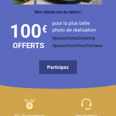
Nos clients ont du talent !
pour la plus belle
100
€
photo de réalisation
#posezVotreCovering
OFFERTS
#posezVosVitresTeintées
Participez
N°1 du sur mesure
Des experts à