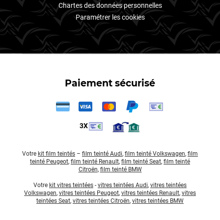
Chartes des données personnelles
Paramétrer les cookies
Paiement sécurisé
3X
Votre
kit film teintés
–
film teinté Audi
,
film teinté Volkswagen
,
film
teinté Peugeot
,
film teinté Renault
,
film teinté Seat
,
film teinté
Citroën
,
film teinté BMW
Votre
kit vitres teintées
-
vitres teintées Audi
,
vitres teintées
Volkswagen
,
vitres teintées Peugeot
,
vitres teintées Renault
,
vitres
teintées Seat
,
vitres teintées Citroën
,
vitres teintées BMW