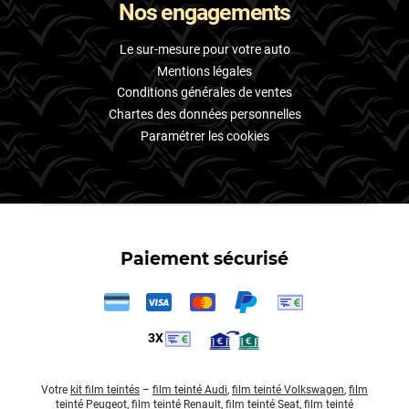
Nos engagements
Le sur-mesure pour votre auto
Mentions légales
Conditions générales de ventes
Chartes des données personnelles
Paramétrer les cookies
Paiement sécurisé
3X
Votre
kit film teintés
–
film teinté Audi
,
film teinté Volkswagen
,
film
teinté Peugeot
,
film teinté Renault
,
film teinté Seat
,
film teinté