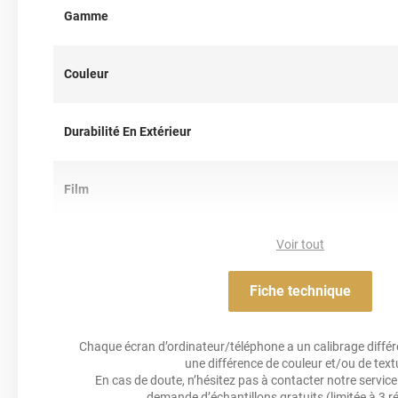
Attention,
Gamme
édition limitée
: Ce produit est disponible jusqu’à é
Référence :
GLOSS4461a
Couleur
Durabilité En Extérieur
Film
Voir tout
Résistance Aux Uv
Fiche technique
Adhésif
Chaque écran d’ordinateur/téléphone a un calibrage différen
Résistance À L'humidité
une différence de couleur et/ou de text
En cas de doute, n’hésitez pas à contacter notre service 
demande d’échantillons gratuits
(limitée à 3 r