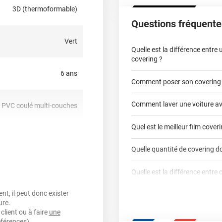
puisement des stocks.
3D (thermoformable)
Questions fréquente
Vert
Quelle est la différence entre
covering ?
6 ans
Comment poser son covering
covering 2D
Comment laver une voiture av
PVC coulé multi-couches
covering 3D
Quel est le meilleur film cover
oui
Quelle quantité de covering do
covering 2D
Airflow
Quelle est la différence entre 
calculateur total covering
t, il peut donc exister
Est-il possible de retirer un co
Dennison
3M
oui
ure.
qualité professio
client ou à faire
une
Mesurez la longueur de 
Le covering peut se po
Quel covering choisir pour un
éférences).