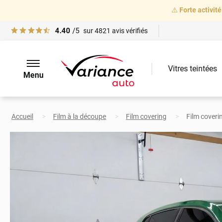
⚠️
Forte activité
4.40
/5
sur
4821
avis vérifiés
Vitres teintées
Menu
Accueil
Film à la découpe
Film covering
Film coverin