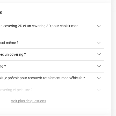
s
 un covering 2D et un covering 3D pour choisir mon
 soi-même ?
ec un covering ?
ing ?
is-je prévoir pour recouvrir totalement mon véhicule ?
article dédié aux covering 2D et 3D
covering 3D
covering et peinture ?
cet article
Avery
Voir plus de questions
vering ?
en cliquant ici
nnelle
la voiture (du bas du parechoc avant jusqu'au bas du
ser soi-même grâce aux
tutos de pose
e voiture complète ?