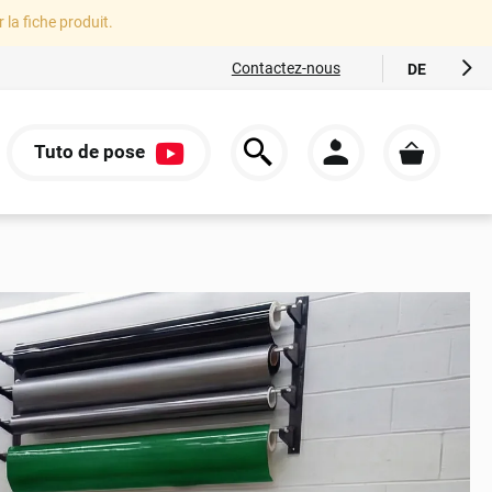
r la fiche produit.
Contactez-nous
DE
FR
EN
Tuto de pose
ES
S
IT