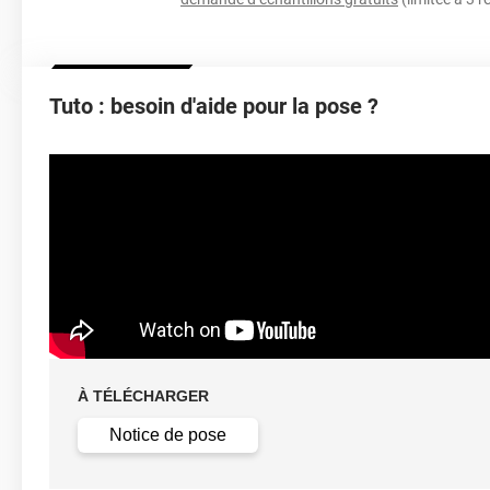
Épaisseur
Température D'application
Idéa
Tuto : besoin d'aide pour la pose ?
Type De Pose
Retrait facile av
Dépose
solution c
À TÉLÉCHARGER
Notice de pose