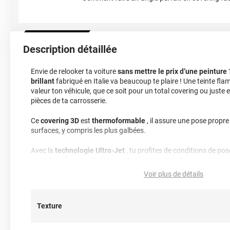
Description détaillée
Envie de relooker ta voiture
sans mettre le prix d’une peinture
brillant
fabriqué en Italie va beaucoup te plaire ! Une teinte fl
valeur ton véhicule, que ce soit pour un total covering ou juste 
pièces de ta carrosserie.
Ce
covering 3D
est
thermoformable
, il assure une pose propre
surfaces, y compris les plus galbées.
Avec la
technologie Ultra-Jet
, tu profites de conditions de pos
ton adhésif comme tu veux jusqu’à ce que tu le fixes en utilisant
structuré évacue l’air pour un résultat
sans bulles
. Tu peux le 
Voir plus de détails
économiser sur les frais d’installation
.
Les finitions brillantes bénéficient d’une protection spéciale qu
Texture
lisse
et un
rendu brillant spectaculaire
. Côté durabilité, compt
extérieur.