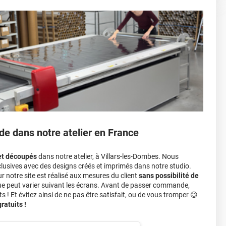
sant par le toit.)
einture d'origine, pour la garder en bon état
r 3.
ver à tout moment
ns cher
conseillers commerciaux
de dans notre atelier en France
et découpés
dans notre atelier, à Villars-les-Dombes. Nous
lusives avec des designs créés et imprimés dans notre studio.
notre site est réalisé aux mesures du client
sans possibilité de
ue peut varier suivant les écrans. Avant de passer commande,
s ! Et évitez ainsi de ne pas être satisfait, ou de vous tromper 😉
atuits !