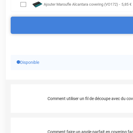
Ajouter
Maroufle Alcantara covering (VO172)
-
5
,85
€
Disponible
Comment utiliser un fil de découpe avec du cov
Comment faire un angle parfait en covering fac