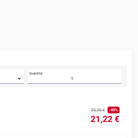
Quantité
35
,36
€
-
40
%
21
,22
€