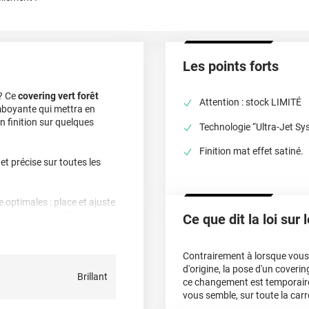
Les points forts
? Ce
covering vert forêt
Attention : stock LIMITÉ
amboyante qui mettra en
en finition sur quelques
Technologie “Ultra-Jet Sy
Finition mat effet satiné.
 et précise sur toutes les
e optimales : place et ajuste
 ta raclette. L’adhésif
Ce que dit la loi sur
poser toi-même et
Contrairement à lorsque vous f
i leur donne un
effet ultra-
d'origine, la pose d'un cover
Brillant
e jusqu’à 6 ans en
ce changement est temporair
vous semble, sur toute la carr