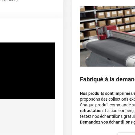
parechoc arrière, en pas
Le covering protège la p
covering 3D
Multipliez ce résultat pa
140 µ
Le covering peut s'enle
Le covering revient moi
lement entre 15°C et 28°C
A sec
calculateur
ec apport de chaleur et/ou
himique selon la nature du
substrat
Fabriqué à la deman
Nos produits sont imprimés 
proposons des collections exc
Chaque produit commandé sur 
rétractation
. La couleur perç
testez nos échantillons gratuit
Demandez vos échantillons gr