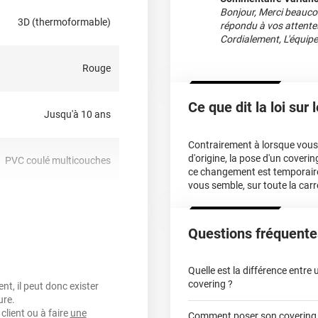
Bonjour, Merci beaucou
?
3D (thermoformable)
répondu à vos attentes
Cordialement, L'équip
-dire qu’il est
hermique ou sèche-cheveux),
Rouge
, planes à très courbées ! Il
du
partiel covering
comme
cter notre équipe pour plus
Ce que dit la loi sur
Jusqu'à 10 ans
Contrairement à lorsque vous f
d'origine, la pose d'un cover
PVC coulé multicouches
ce changement est temporair
vous semble, sur toute la carr
oui
Questions fréquente
nt, sensible à la pression,
repositionnable
Quelle est la différence entre
covering ?
t, il peut donc exister
ure.
oui
client ou à faire
une
Comment poser son covering