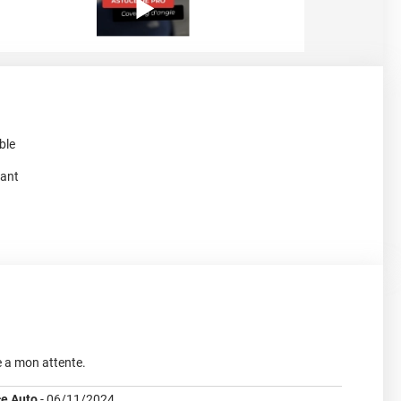
ble
lant
 a mon attente.
e Auto
-
06/11/2024