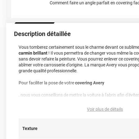
Comment faire un angle parfait en covering fac
Description détaillée
Vous tomberez certainement sous le charme devant ce sublim
carmin brillant
! Il vous permettra de changer vous même la cou
sans devoir refaire la peinture. Vous pourrez enlever ce cover
abîmer votre carrosserie d'origine. La marque Avery vous prop
grande qualité professionnelle.
Pour faciliter la pose de votre
covering Avery
, nous vous conseillons de mettre la voiture à l'abris afin d'évit
que la carrosserie soit trop froide. Idéalement il faudrait poser 
température supérieure à 15 degrés.
Voir plus de détails
Nettoyage : les produits utilisés pour le nettoyage et l'entretien
sans composants abrasifs, au pH idéalement équilibré c'est à dir
Texture
alcalin (niveau de pH entre 5 et 9), sans alcool, ni acides, ni am
de glycol, ni détergents nuisibles...