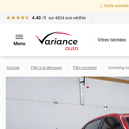
⚠️
Forte activité
4.40
/5
sur
4824
avis vérifiés
Vitres teintées
Menu
Accueil
Film à la découpe
Film covering
Covering vo