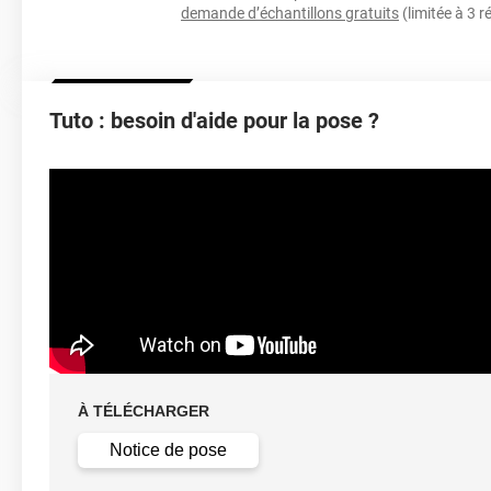
demande d’échantillons gratuits
(limitée à 3 r
Épaisseur
Tuto : besoin d'aide pour la pose ?
Température D'application
Idéa
Élongation
Température D'utilisation
Type De Pose
À TÉLÉCHARGER
Retrait facile av
Dépose
solution c
Notice de pose