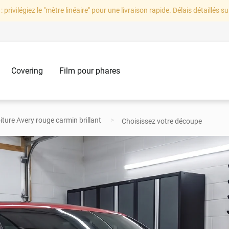
: privilégiez le "mètre linéaire" pour une livraison rapide. Délais détaillés su
Covering
Film pour phares
iture Avery rouge carmin brillant
Choisissez votre découpe