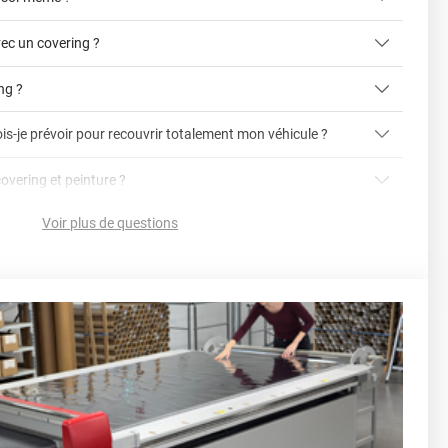
ec un covering ?
ing ?
is-je prévoir pour recouvrir totalement mon véhicule ?
article dédié aux covering 2D et 3D
covering 3D
covering et peinture ?
cet article
Avery
Voir plus de questions
vering ?
en cliquant ici
nnelle
la voiture (du bas du parechoc avant jusqu'au bas du
ser soi-même grâce aux
tutos de pose
e voiture complète ?
sant par le toit.)
einture d'origine, pour la garder en bon état
r 3.
ver à tout moment
ns cher
conseillers commerciaux