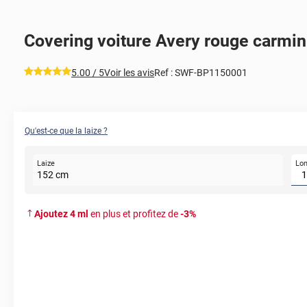
Covering voiture Avery rouge carmin 
*****
5.00
/ 5
Voir les avis
Ref :
SWF-BP1150001
Qu'est-ce que la laize ?
Lo
Laize
152
cm
Ajoutez
4
ml
en plus et profitez de
-
3
%