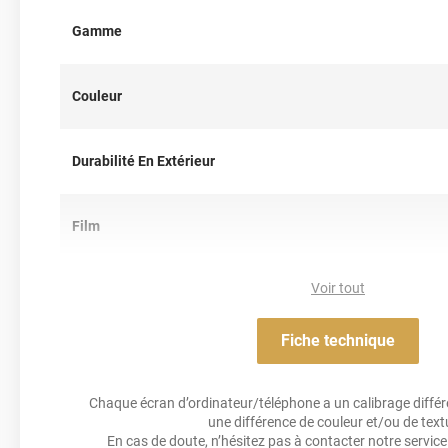
Note importante : faire son choix entre un covering 2D ou 3D 
Gamme
Pour rappel ce
film de covering
dispose d’une finition 3D, c’est-à
thermoformable. Il est donc sensible à la chaleur (décapeur t
Couleur
il est conseillé dans la pose de covering sur tout type de surface
est donc privilégié pour un
total covering
mais également sur 
des rétroviseurs par exemple. Un doute ? N’hésitez pas à conta
Durabilité En Extérieur
d’information !
Film
Voir tout
Résistance Aux Uv
Fiche technique
Acrylique solva
Adhésif
Chaque écran d’ordinateur/téléphone a un calibrage différen
une différence de couleur et/ou de text
Résistance À L'humidité
En cas de doute, n’hésitez pas à contacter notre service 