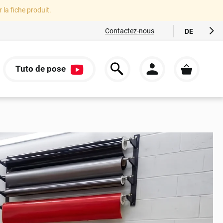
r la fiche produit.
Contactez-nous
DE
FR
EN
Tuto de pose
ES
S
IT