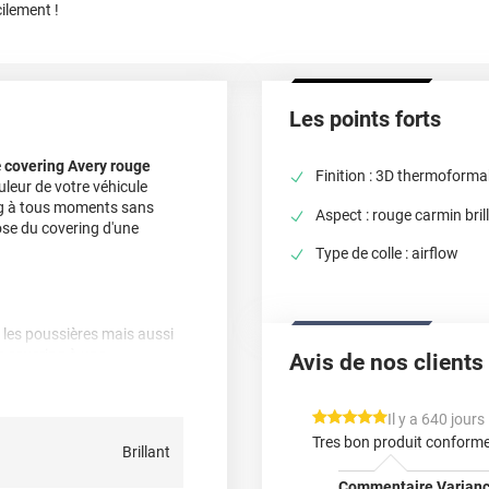
ilement !
Les points forts
e
covering Avery rouge
Finition : 3D thermoforma
leur de votre véhicule
ing à tous moments sans
Aspect : rouge carmin bril
ose du covering d'une
Type de colle : airflow
er les poussières mais aussi
le covering à une
Avis de nos clients
 du covering, doivent être
*****
Il y a 640 jours
e ni trop acide, ni trop
Tres bon produit conforme
Brillant
moniaque, ni chlore, ni éther
Commentaire Varianc