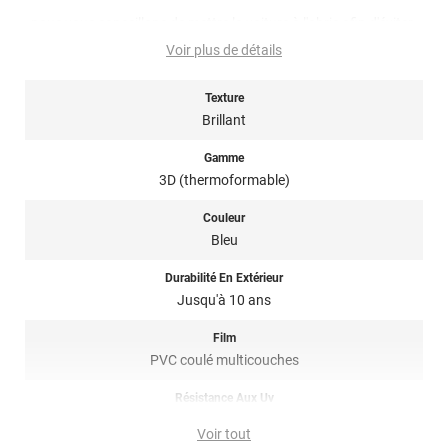
, nous vous conseillons de mettre la voiture à l'abris afin d'éviter
les poussières mais aussi que la carrosserie soit trop froide.
Voir plus de détails
Idéalement il faudrait poser le covering à une température
supérieure à 15 degrés.
Texture
Nettoyage : les produits utilisés pour le nettoyage et l'entretien
Brillant
du covering, doivent être sans composants abrasifs, au pH
idéalement équilibré c'est à dire ni trop acide, ni trop alcalin
Gamme
(niveau de pH entre 5 et 9), sans alcool, ni acides, ni
3D (thermoformable)
ammoniaque, ni chlore, ni éther de glycol, ni détergents
nuisibles...
Couleur
Bleu
Note importante : faire son choix entre un covering 2D ou 3D ?
Durabilité En Extérieur
Pour rappel ce
film de covering
dispose d’une finition 3D, c’est-à-
Jusqu'à 10 ans
dire qu’il est thermoformable. Il est donc sensible à la chaleur
(décapeur thermique ou sèche-cheveux), il est conseillé dans la
Film
pose de covering sur tout type de surface, planes à très
PVC coulé multicouches
courbées ! Il est donc privilégié pour un
total covering
mais
également sur du
partiel covering
comme des rétroviseurs par
Résistance Aux Uv
exemple. Un doute ? N’hésitez pas à contacter notre équipe pour
oui
plus d’information !
Voir tout