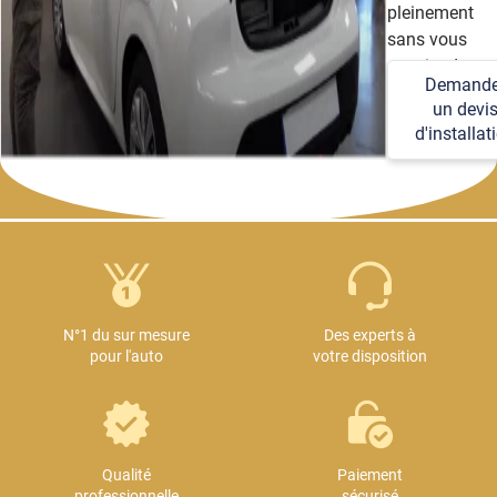
pleinement
sans vous
soucier des
Demande
détails
un devi
techniques et
d'installat
logistiques.
N°1 du sur mesure
Des experts à
pour l'auto
votre disposition
Qualité
Paiement
professionnelle
sécurisé