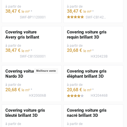
à partir de
à partir de
38
,47
€
38
,47
€
*
*
le m²
le m²
SWF-BP1120001
SWF-CB1420001
*****
Covering voiture
Covering voiture gris
Avery gris brillant
requin brillant 3D
à partir de
à partir de
38
,47
€
20
,68
€
*
*
le m²
le m²
SWF-CB1550001
HX20423B
Covering voiture gris
Covering voiture gris
Meilleure vente
Nardo 3D
éléphant brillant 3D
à partir de
à partir de
20
,68
€
20
,68
€
*
*
le m²
le m²
HX20G06B
HX20446B
*****
Covering voiture gris
Covering voiture gris
bleuté brillant 3D
nacré brillant 3D
à partir de
à partir de