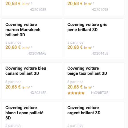
20
,68
€
20
,68
€
*
*
le m²
le m²
HX20108B
HX20109B
Covering voiture
Covering voiture gris
marron Marrakech
perle brillant 3D
brillant 3D
à partir de
à partir de
20
,68
€
20
,68
€
*
*
le m²
le m²
HX20MMAB
HX20445B
Covering voiture bleu
Covering voiture
canard brillant 3D
beige taxi brillant 3D
à partir de
à partir de
20
,68
€
20
,68
€
*
*
le m²
le m²
HX20315B
HX20BTXB
*****
Covering voiture
Covering voiture
blanc Lapon pailleté
argent brillant 3D
3D
à partir de
à partir de