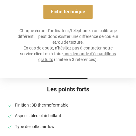
Adhésif
Acrylique solvant, sensible à la pression, repositionnable
Fiche technique
Résistance À L'humidité
oui
Chaque écran d’ordinateur/téléphone a un calibrage
différent, il peut donc exister une différence de couleur
Épaisseur
et/ou de texture.
100 µ
En cas de doute, n’hésitez pas à contacter notre
service client ou à faire
une demande d’échantillons
Température D'application
gratuits
(limitée à 3 références).
Idéalement entre 20°C et 25°C
Élongation
>90%
Les points forts
Température D'utilisation
De -50°C à +110°C
Finition : 3D thermoformable
Type De Pose
Aspect : bleu clair brillant
A sec
Type de colle : airflow
Dépose