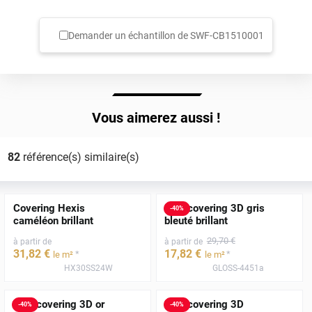
Demander un échantillon de
SWF-CB1510001
Vous aimerez aussi !
82
référence(s) similaire(s)
Covering Hexis
Film covering 3D gris
-
40
%
caméléon brillant
bleuté brillant
29
,70
€
à partir de
à partir de
31
,82
€
17
,82
€
*
*
le m²
le m²
HX30SS24W
GLOSS-4451a
Film covering 3D or
Film covering 3D
-
40
%
-
40
%