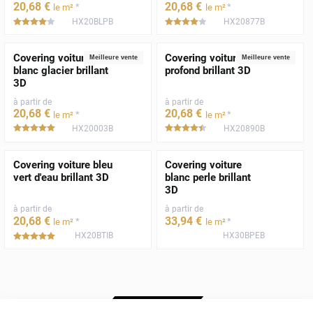
20
,68
€
20
,68
€
*
*
le m²
le m²
HX20BLPB
HX20877B
*****
*****
Covering voiture
Covering voiture noir
Meilleure vente
Meilleure vente
blanc glacier brillant
profond brillant 3D
3D
à partir de
à partir de
20
,68
€
20
,68
€
*
*
le m²
le m²
HX20003B
HX20890B
*****
*****
Covering voiture bleu
Covering voiture
vert d'eau brillant 3D
blanc perle brillant
3D
à partir de
à partir de
20
,68
€
33
,94
€
*
*
le m²
le m²
HX20BTIB
HX30BPEB
*****