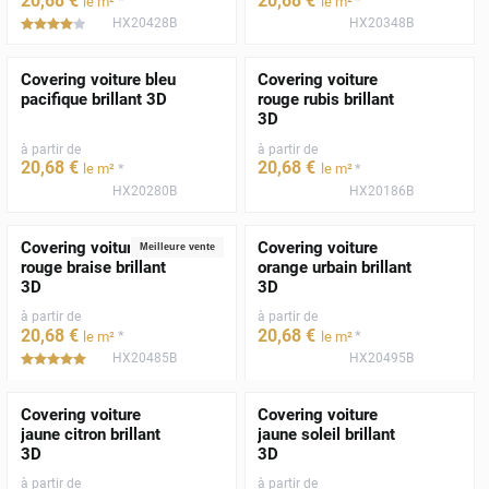
20
,68
€
20
,68
€
*
*
le m²
le m²
HX20428B
HX20348B
*****
Covering voiture bleu
Covering voiture
pacifique brillant 3D
rouge rubis brillant
3D
à partir de
à partir de
20
,68
€
20
,68
€
*
*
le m²
le m²
HX20280B
HX20186B
Covering voiture
Covering voiture
Meilleure vente
rouge braise brillant
orange urbain brillant
3D
3D
à partir de
à partir de
20
,68
€
20
,68
€
*
*
le m²
le m²
HX20485B
HX20495B
*****
Covering voiture
Covering voiture
jaune citron brillant
jaune soleil brillant
3D
3D
à partir de
à partir de