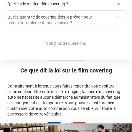
covering 3D
Quel est le meilleur film covering ?
Quelle quantité de covering dois-je prévoir pour
recouvrir totalement mon véhicule ?
covering 2D
article dédié aux covering 2D
covering 3D
Quelle est la différence entre covering et peinture ?
calculateur total covering
et 3D
Voir plus de questions
cet article
Est-il possible de retirer un covering ?
Avery Dennison
3M
en cliquant
qualité
ici
Le covering peut se poser soi-même grâce aux
tutos de
Quel covering choisir pour une voiture complète ?
professionnelle
Mesurez la longueur de la voiture (du bas du parechoc
pose
Ce que dit la loi sur
le film covering
avant jusqu'au bas du parechoc arrière, en passant par le
covering 3D
Le covering protège la peinture d'origine, pour la garder en
toit.)
bon état
Multipliez ce résultat par 3.
Contrairement à lorsque vous faites repeindre votre voiture
Le covering peut s'enlever à tout moment
d'une couleur différente de celle d'origine, la pose d'un covering
Le covering revient moins cher
conseillers
auto ne nécessite aucune démarche administrative du fait que
commerciaux
ce changement est temporaire. Vous pouvez ainsi librement
customiser votre auto comme bon vous semble, sur toute la
carrosserie de votre véhicule !
calculateur