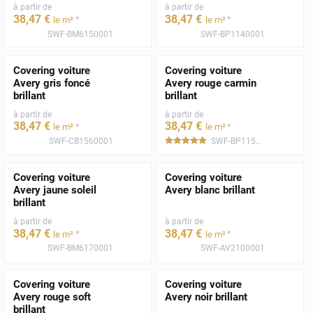
à partir de
à partir de
38
,47
€
38
,47
€
*
*
le m²
le m²
SWF-BM6150001
SWF-BP1140001
Covering voiture
Covering voiture
Avery gris foncé
Avery rouge carmin
brillant
brillant
à partir de
à partir de
38
,47
€
38
,47
€
*
*
le m²
le m²
SWF-CB1560001
SWF-BP1150001
*****
Covering voiture
Covering voiture
Avery jaune soleil
Avery blanc brillant
brillant
à partir de
à partir de
38
,47
€
38
,47
€
*
*
le m²
le m²
SWF-BM6170001
SWF-AV2100001
Covering voiture
Covering voiture
Avery rouge soft
Avery noir brillant
brillant