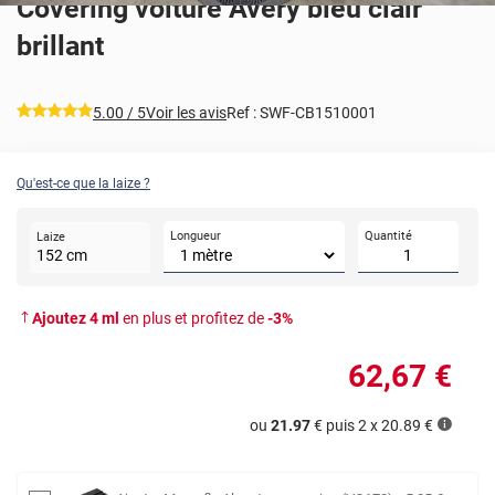
Covering voiture Avery bleu clair
brillant
*****
5.00
/ 5
Voir les avis
Ref :
SWF-CB1510001
Qu'est-ce que la laize ?
Longueur
Quantité
Laize
152
cm
Ajoutez
4
ml
en plus et profitez de
-
3
%
62
,67
€
ou
21.97
€ puis 2 x
20.89
€