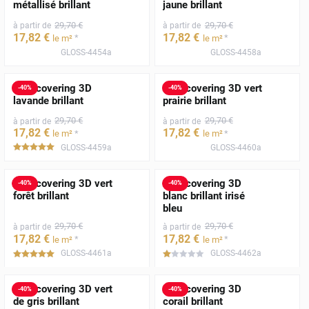
métallisé brillant
jaune brillant
29
,70
€
29
,70
€
à partir de
à partir de
17
,82
€
17
,82
€
*
*
le m²
le m²
GLOSS-4454a
GLOSS-4458a
Film covering 3D
Film covering 3D vert
-
40
%
-
40
%
lavande brillant
prairie brillant
29
,70
€
29
,70
€
à partir de
à partir de
17
,82
€
17
,82
€
*
*
le m²
le m²
GLOSS-4459a
GLOSS-4460a
*****
Film covering 3D vert
Film covering 3D
-
40
%
-
40
%
forêt brillant
blanc brillant irisé
bleu
29
,70
€
29
,70
€
à partir de
à partir de
17
,82
€
17
,82
€
*
*
le m²
le m²
GLOSS-4461a
GLOSS-4462a
*****
*****
Film covering 3D vert
Film covering 3D
-
40
%
-
40
%
de gris brillant
corail brillant