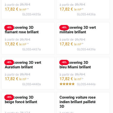
29
,70
€
29
,70
€
à partir de
à partir de
17
,82
€
17
,82
€
*
*
le m²
le m²
GLOSS-4435a
GLOSS-4436a
Film covering 3D
Film covering 3D vert
-
40
%
-
40
%
flamant rose brillant
militaire brillant
29
,70
€
29
,70
€
à partir de
à partir de
17
,82
€
17
,82
€
*
*
le m²
le m²
GLOSS-4437a
GLOSS-4439a
Film covering 3D vert
Film covering 3D
-
40
%
-
40
%
Auratium brillant
bleu Miami brillant
29
,70
€
29
,70
€
à partir de
à partir de
17
,82
€
17
,82
€
*
*
le m²
le m²
GLOSS-4440a
GLOSS-4444a
*****
Film covering 3D
Covering voiture rose
-
40
%
beige foncé brillant
indien brillant pailleté
3D
28
,17
€