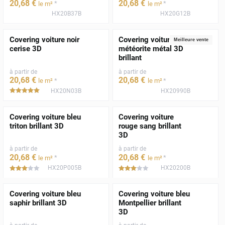
20
,68
€
20
,68
€
*
*
le m²
le m²
HX20B37B
HX20G12B
Covering voiture noir
Covering voiture gris
Meilleure vente
cerise 3D
météorite métal 3D
brillant
à partir de
à partir de
20
,68
€
20
,68
€
*
*
le m²
le m²
HX20N03B
HX20990B
*****
Covering voiture bleu
Covering voiture
triton brillant 3D
rouge sang brillant
3D
à partir de
à partir de
20
,68
€
20
,68
€
*
*
le m²
le m²
HX20P005B
HX20200B
*****
*****
Covering voiture bleu
Covering voiture bleu
saphir brillant 3D
Montpellier brillant
3D