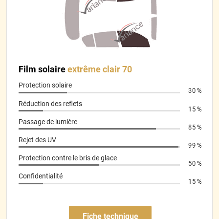
*****
Il y a 460 jours
Pose difficile sur la première vitre mais facile sur les autres
lorsqu’on a compris le fonctionnement.
*****
Il y a 466 jours
rien a redire tres bien
Film solaire
extrême clair 70
Protection solaire
*****
Il y a 466 jours
30 %
Se pose bien
Réduction des reflets
15 %
*****
Il y a 490 jours
Passage de lumière
85 %
Je recommande Article bien emballé Envoi rapide La coupe est
nickel Très Facile a appliquer Je suis satisfait
Rejet des UV
99 %
Protection contre le bris de glace
*****
Il y a 491 jours
50 %
juste faut pas ce tromper de sens mais heureusement j ai pu
Confidentialité
elever et mettre du bon côté la vitre latérale n est pas un
15 %
rectangle parfait j avais un petit peux de jour au nouveau de
petit point noir de la vitre mais j ai inverser le sens et c est
rentré dans l orde
Fiche technique