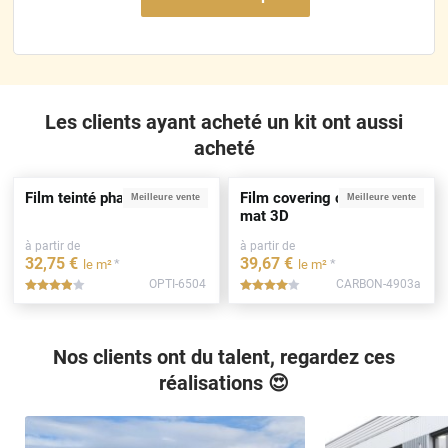
Les clients ayant acheté un kit ont aussi
acheté
Film teinté phare noir clair
Film covering carbone noir
Meilleure vente
Meilleure vente
mat 3D
à partir de
à partir de
32
,75
€
39
,67
€
*
*
le m²
le m²
OPTI-6504
CARBON-4903a
*****
*****
Nos clients ont du talent, regardez ces
réalisations 😍