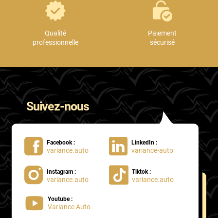
Qualité
Paiement
professionnelle
sécurisé
Suivez-nous
Facebook :
LinkedIn :
variance.auto
variance-auto
Instagram :
Tiktok :
variance.auto
variance.auto
Youtube :
Variance Auto