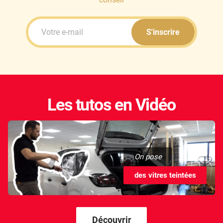
S'inscrire
Les tutos en Vidéo
On pose
des vitres teintées
Découvrir