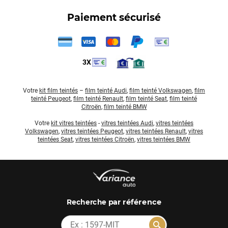
Paiement sécurisé
3X
Votre
kit film teintés
–
film teinté Audi
,
film teinté Volkswagen
,
film
teinté Peugeot
,
film teinté Renault
,
film teinté Seat
,
film teinté
Citroën
,
film teinté BMW
Votre
kit vitres teintées
-
vitres teintées Audi
,
vitres teintées
Volkswagen
,
vitres teintées Peugeot
,
vitres teintées Renault
,
vitres
teintées Seat
,
vitres teintées Citroën
,
vitres teintées BMW
par référence
Recherche