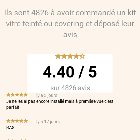
Ils sont
4826
à avoir commandé
un kit
vitre teinté ou covering
et déposé leur
avis
*****
4.40
/
5
sur
4826
avis
*****
Il y a 3 jours
Je ne les ai pas encore installé mais à première vue c’est
parfait
*****
Il y a 17 jours
RAS