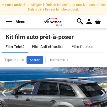
⚠️
Forte activité
: privilégiez le "mètre linéaire" pour une livraison rapide.
Délais détaillés sur la fiche produit.
Menu
Kit film auto prêt-à-poser
Marque
Film Teinté
Film Anti-effraction
Film Couleur
de
voiture
Bmw
Serie 1
2
(phase 2) 5
portes
(2017 -
Type de pose
Sélectionnez votre marque
Adhésif
Electrostatique
2019)
Je veux changer de véhicule
Modèle
Sélectionnez votre modèle
Vitres
arrière
et
Carrosserie
lunette
Sélectionnez votre carrosserie