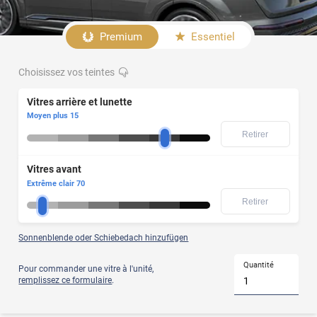
Afficher
le
Premium
Essentiel
produit
Choisissez vos teintes
Votre
modèle
Vitres
de
Vitres arrière et lunette
avant
voiture
Moyen plus 15
ne
Retirer
figure
pas
dans
Vitres avant
notre
liste
Extrême clair 70
?
Retirer
Alors
optez
pour
le
Sonnenblende oder Schiebedach hinzufügen
film
teinté
Quantité
Pour commander une vitre à l'unité,
à
remplissez ce formulaire
.
la
découpe