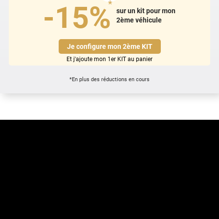
*
-15%
sur un kit pour mon
2ème véhicule
Je configure mon 2ème KIT
Et j'ajoute mon 1er KIT au panier
*En plus des réductions en cours