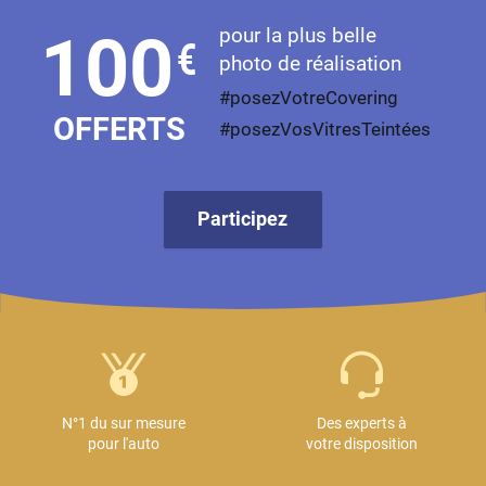
pour la plus belle
100
€
photo de réalisation
#posezVotreCovering
OFFERTS
#posezVosVitresTeintées
Participez
N°1 du sur mesure
Des experts à
pour l'auto
votre disposition