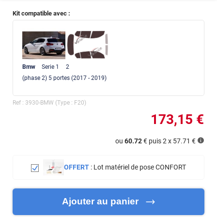
Kit compatible avec :
Bmw
Serie 1
2
(phase 2) 5
portes
(2017 - 2019)
Ref :
3930-BMW
(Type :
F20
)
173
,15
€
ou
60.72
€ puis 2 x
57.71
€
OFFERT
:
Lot matériel de pose CONFORT
Ajouter au panier