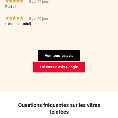
*****
Il y a 17 jours
Parfait
*****
Il y a 29 jours
très bon produit
*****
Il y a 30 jours
Possibilité de s’y reprendre plusieurs fois donc au final le
rendu est nikel
Voir tous les avis
*****
Il y a 70 jours
Filme de tres bonne qualité et coupe parfaite
Laisser un avis Google
*****
Il y a 74 jours
Facilité de pose. Qualité du film.
*****
Il y a 91 jours
Rapide et très facile à poser
Questions fréquentes sur les vitres
*****
Il y a 93 jours
teintées
J'ai acheté des films anti effraction pour mon fourgon, bon