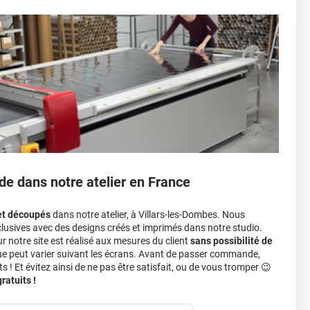
sant par le toit.)
einture d'origine, pour la garder en bon état
r 3.
ver à tout moment
ns cher
conseillers commerciaux
de dans notre atelier en France
et découpés
dans notre atelier, à Villars-les-Dombes. Nous
lusives avec des designs créés et imprimés dans notre studio.
notre site est réalisé aux mesures du client
sans possibilité de
ue peut varier suivant les écrans. Avant de passer commande,
s ! Et évitez ainsi de ne pas être satisfait, ou de vous tromper 😉
atuits !