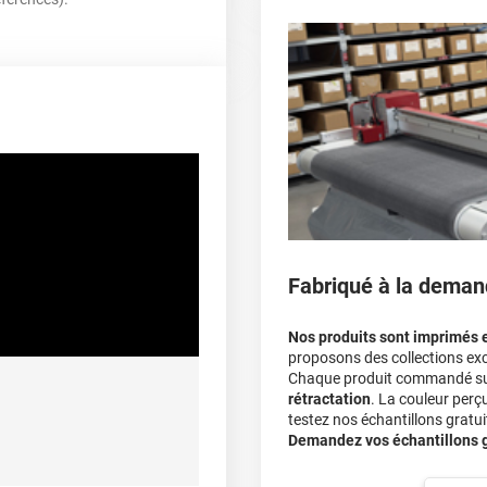
parechoc arrière, en pas
Le covering protège la p
covering 3D
Multipliez ce résultat pa
90 µ
Le covering peut s'enle
Le covering revient moi
lement entre 15°C et 28°C
A sec
calculateur
ec apport de chaleur et/ou
himique selon la nature du
substrat
Fabriqué à la deman
Nos produits sont imprimés 
proposons des collections exc
Chaque produit commandé sur 
rétractation
. La couleur perç
testez nos échantillons gratuit
Demandez vos échantillons gr