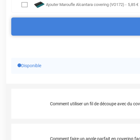
Ajouter
Maroufle Alcantara covering (VO172)
-
5
,85
€
Disponible
Comment utiliser un fil de découpe avec du cov
Comment faire un angle parfait en covering fac