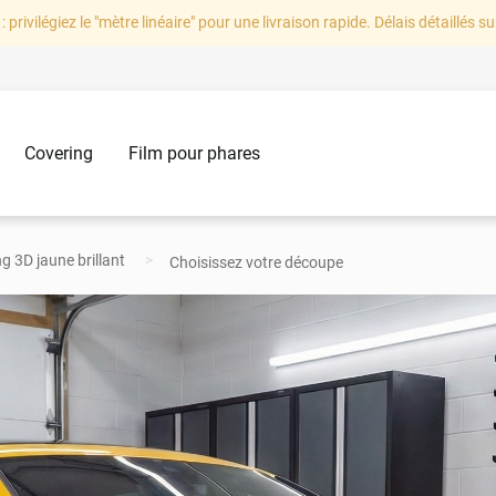
: privilégiez le "mètre linéaire" pour une livraison rapide. Délais détaillés su
Covering
Film pour phares
g 3D jaune brillant
Choisissez votre découpe