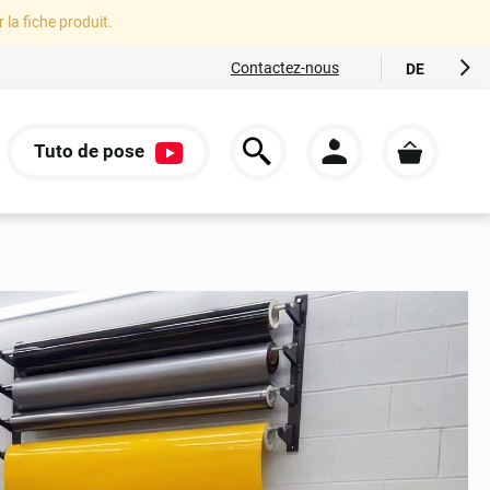
r la fiche produit.
Contactez-nous
DE
FR
EN
Tuto de pose
ES
S
IT