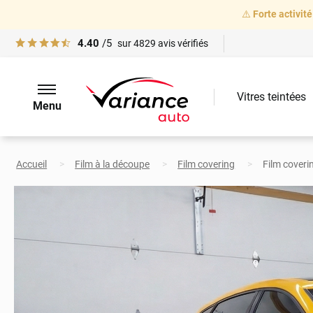
⚠️
Forte activité
4.40
/5
sur
4829
avis vérifiés
Vitres teintées
Menu
Accueil
Film à la découpe
Film covering
Film coverin