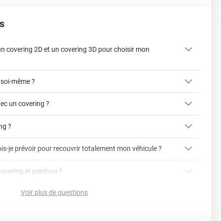
s
 un covering 2D et un covering 3D pour choisir mon
 soi-même ?
ec un covering ?
ing ?
is-je prévoir pour recouvrir totalement mon véhicule ?
article dédié aux covering 2D et 3D
covering 3D
covering et peinture ?
cet article
Avery
Voir plus de questions
vering ?
en cliquant ici
nnelle
la voiture (du bas du parechoc avant jusqu'au bas du
ser soi-même grâce aux
tutos de pose
e voiture complète ?