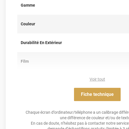
Attention,
Gamme
édition limitée
: Ce produit est disponible jusqu’à é
Référence :
GLOSS4458a
Couleur
Durabilité En Extérieur
Film
Voir tout
Résistance Aux Uv
Fiche technique
Adhésif
Chaque écran d’ordinateur/téléphone a un calibrage différen
Résistance À L'humidité
une différence de couleur et/ou de text
En cas de doute, n’hésitez pas à contacter notre service 
demande d’échantillons gratuits
(limitée à 3 r