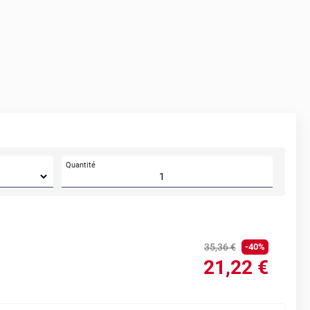
Quantité
35
,36
€
-
40
%
21
,22
€