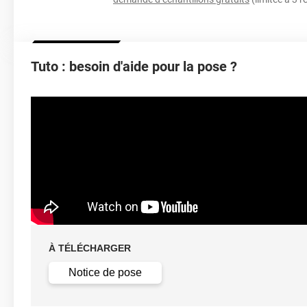
Épaisseur
Température D'application
Idéa
Tuto : besoin d'aide pour la pose ?
Type De Pose
Retrait facile av
Dépose
solution c
À TÉLÉCHARGER
Notice de pose