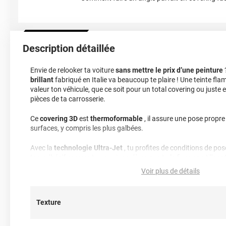
Description détaillée
Envie de relooker ta voiture
sans mettre le prix d’une peinture
brillant
fabriqué en Italie va beaucoup te plaire ! Une teinte fl
valeur ton véhicule, que ce soit pour un total covering ou juste 
pièces de ta carrosserie.
Ce
covering 3D
est
thermoformable
, il assure une pose propre
surfaces, y compris les plus galbées.
Avec la
technologie Ultra-Jet
, tu profites de conditions de pos
ton adhésif comme tu veux jusqu’à ce que tu le fixes en utilisant
structuré évacue l’air pour un résultat
sans bulles
. Tu peux le 
Voir plus de détails
économiser sur les frais d’installation
.
Les finitions brillantes bénéficient d’une protection spéciale qu
Texture
lisse
et un
rendu brillant spectaculaire
. Côté durabilité, compt
extérieur.