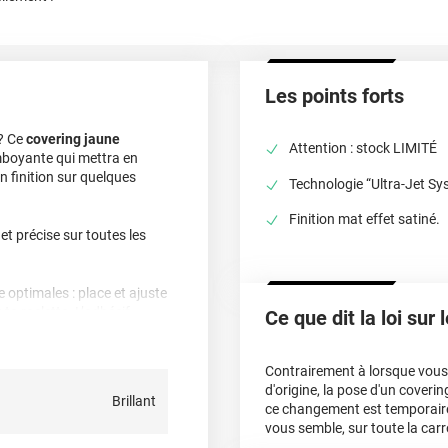
Les points forts
? Ce
covering jaune
Attention : stock LIMITÉ
amboyante qui mettra en
en finition sur quelques
Technologie “Ultra-Jet Sy
Finition mat effet satiné.
 et précise sur toutes les
e optimales : place et ajuste
 ta raclette. L’adhésif
Ce que dit la loi sur
poser toi-même et
Contrairement à lorsque vous f
i leur donne un
effet ultra-
d'origine, la pose d'un cover
Brillant
e jusqu’à 6 ans en
ce changement est temporair
vous semble, sur toute la carr