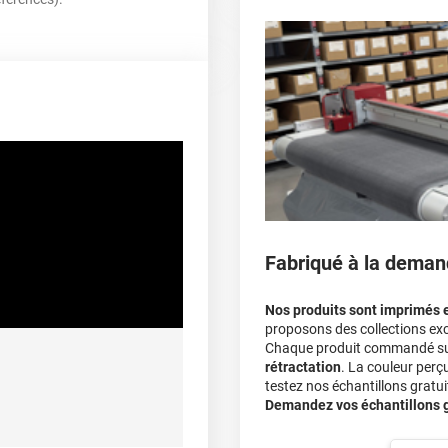
parechoc arrière, en pas
Le covering protège la p
covering 3D
Multipliez ce résultat pa
Le covering peut s'enle
100 µ
Le covering revient moi
lement entre 20°C et 25°C
calculateur
>90%
De -40°C à +90°C
Fabriqué à la deman
A sec
Nos produits sont imprimés 
proposons des collections exc
Chaque produit commandé sur 
rétractation
. La couleur perç
ec apport de chaleur et/ou
testez nos échantillons gratuit
himique selon la nature du
Demandez vos échantillons gr
substrat