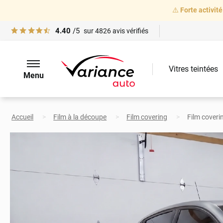
⚠️
Forte activité
4.40
/5
sur
4826
avis vérifiés
Vitres teintées
Menu
Accueil
Film à la découpe
Film covering
Film coveri