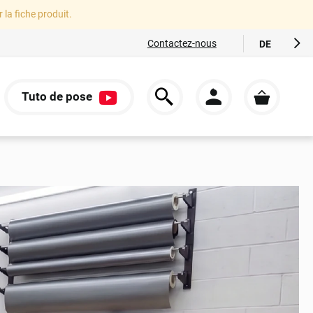
r la fiche produit.
Contactez-nous
DE
FR
EN
Tuto de pose
ES
S
IT