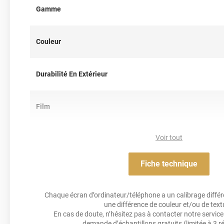
utiliser ce film covering pour un
covering total
ou
partiel
, comm
Gamme
un capot.
N’hésitez pas à contacter notre équipe pour plus d’information 
Couleur
Référence produit :
HX20GGIM
.
Durabilité En Extérieur
Film
Voir tout
Résistance Aux Uv
Fiche technique
Acrylique solva
Adhésif
Chaque écran d’ordinateur/téléphone a un calibrage différen
une différence de couleur et/ou de text
Résistance À L'humidité
En cas de doute, n’hésitez pas à contacter notre service 
demande d’échantillons gratuits
(limitée à 3 r