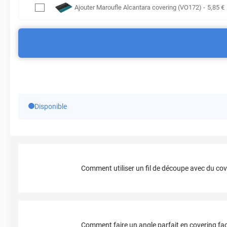
Ajouter
Maroufle Alcantara covering (VO172)
-
5
,85
€
Disponible
Comment utiliser un fil de découpe avec du cov
Comment faire un angle parfait en covering fac