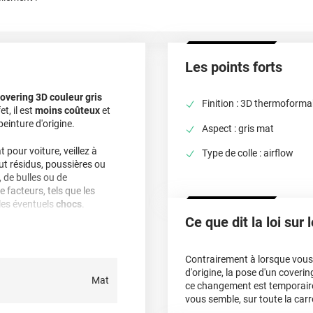
Les points forts
covering 3D couleur gris
Finition : 3D thermoforma
et, il est
moins coûteux
et
peinture d'origine.
Aspect : gris mat
 pour voiture, veillez à
Type de colle : airflow
out résidus, poussières ou
 de bulles ou de
facteurs, tels que les
les éventuels
chocs
.
Ce que dit la loi sur
ng 3D couleur gris mat pour
Contrairement à lorsque vous f
, c’est-à-dire qu’il est
d'origine, la pose d'un cover
Mat
 chaleur
provenant d'un
ce changement est temporair
st conseillé dans la pose
vous semble, sur toute la carr
es ou courbées ! Vous pouvez