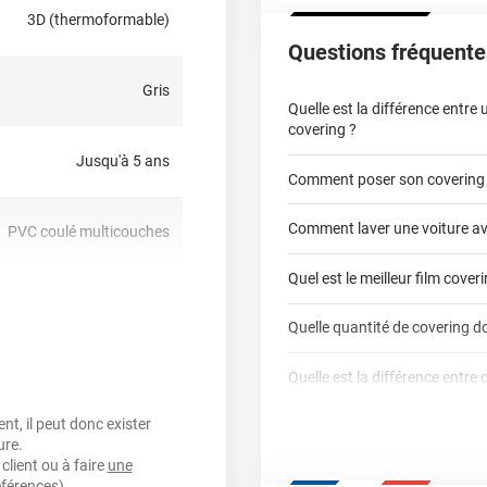
e sur des rétroviseurs ou
3D (thermoformable)
Questions fréquente
!
Gris
Quelle est la différence entre
covering ?
Jusqu'à 5 ans
Comment poser son covering
covering 2D
Comment laver une voiture av
PVC coulé multicouches
covering 3D
Quel est le meilleur film cover
oui
Quelle quantité de covering do
covering 2D
nt, sensible à la pression,
Quelle est la différence entre 
calculateur total covering
repositionnable
t, il peut donc exister
Est-il possible de retirer un co
Dennison
3M
ure.
qualité professio
oui
client ou à faire
une
Mesurez la longueur de 
Le covering peut se po
Quel covering choisir pour un
éférences).