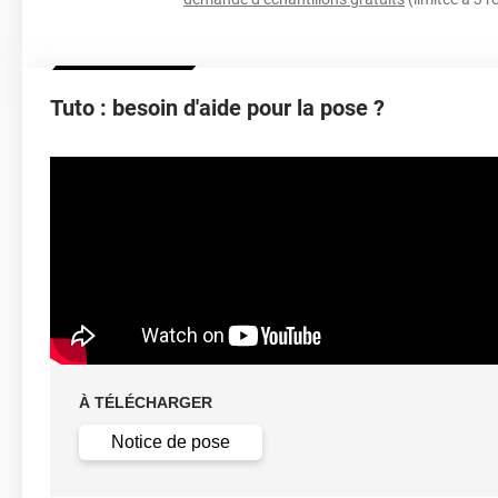
Épaisseur
Tuto : besoin d'aide pour la pose ?
Température D'application
Idéa
Élongation
Température D'utilisation
Type De Pose
À TÉLÉCHARGER
Retrait facile av
Dépose
solution c
Notice de pose