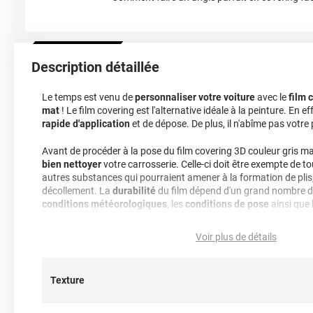
Description détaillée
Le temps est venu de
personnaliser votre voiture
avec le
film 
mat
! Le film covering est l'alternative idéale à la peinture. En eff
rapide d'application
et de dépose. De plus, il n'abîme pas votre 
Avant de procéder à la pose du film covering 3D couleur gris mat
bien nettoyer
votre carrosserie. Celle-ci doit être exempte de t
autres substances qui pourraient amener à la formation de plis,
décollement. La
durabilité
du film dépend d'un grand nombre de 
conditions météorologiques
, les
conditions de pose
ainsi que 
Comment choisir entre une finition 3D ou 2D pour le film coveri
Voir plus de détails
voiture ?
Pour rappel ce
film covering gris mat
dispose d’une
finition 3D
Texture
thermoformable
. Ce terme signifie que le film est
sensible à la
décapeur thermique ou d'un sèche-cheveux. Par conséquent, il e
de covering sur tout type de surface, que celles-ci soient plan