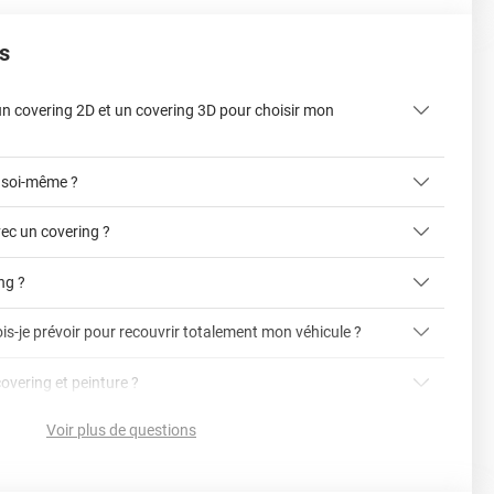
s
 un covering 2D et un covering 3D pour choisir mon
 soi-même ?
ec un covering ?
ing ?
is-je prévoir pour recouvrir totalement mon véhicule ?
article dédié aux covering 2D et 3D
covering 3D
covering et peinture ?
cet article
Avery
Voir plus de questions
vering ?
en cliquant ici
nnelle
la voiture (du bas du parechoc avant jusqu'au bas du
ser soi-même grâce aux
tutos de pose
e voiture complète ?