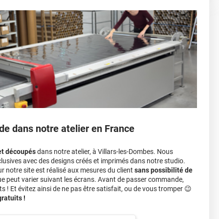
sant par le toit.)
einture d'origine, pour la garder en bon état
r 3.
ver à tout moment
ns cher
conseillers commerciaux
de dans notre atelier en France
et découpés
dans notre atelier, à Villars-les-Dombes. Nous
lusives avec des designs créés et imprimés dans notre studio.
notre site est réalisé aux mesures du client
sans possibilité de
ue peut varier suivant les écrans. Avant de passer commande,
s ! Et évitez ainsi de ne pas être satisfait, ou de vous tromper 😉
atuits !