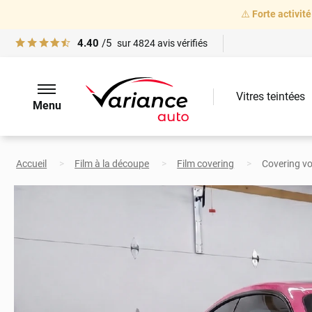
⚠️
Forte activité
4.40
/5
sur
4824
avis vérifiés
Vitres teintées
Menu
Accueil
Film à la découpe
Film covering
Covering voi