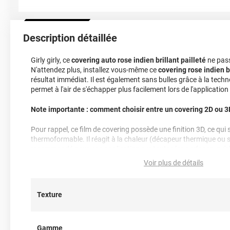
Description détaillée
Girly girly, ce
covering auto rose indien brillant pailleté
ne pass
N'attendez plus, installez vous-même ce
covering rose indien br
résultat immédiat. Il est également sans bulles grâce à la technol
permet à l'air de s'échapper plus facilement lors de l'applicatio
Note importante : comment choisir entre un covering 2D ou 3
Pour rappel, ce film de covering possède une finition 3D, ce qui si
thermoformable. Il réagit à la chaleur (décapeur thermique ou 
recommandé pour une application sur toutes les surfaces, qu'el
courbées. De ce fait, il est idéal pour un
total covering
, mais co
Voir plus de détails
pour un
covering partiel
, comme sur les rétroviseurs par exemp
n’hésitez pas à contacter notre équipe pour plus d’informations
Texture
Référence produit :
HX20RINB
Gamme