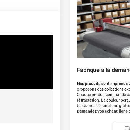
covering 3D
Multipliez ce résultat pa
Le covering peut s'enle
100 µ
Le covering revient moi
lement entre 20°C et 25°C
calculateur
>90%
De -40°C à +90°C
Fabriqué à la deman
A sec
Nos produits sont imprimés 
proposons des collections exc
Chaque produit commandé sur 
rétractation
. La couleur perç
ec apport de chaleur et/ou
testez nos échantillons gratuit
himique selon la nature du
Demandez vos échantillons gr
substrat