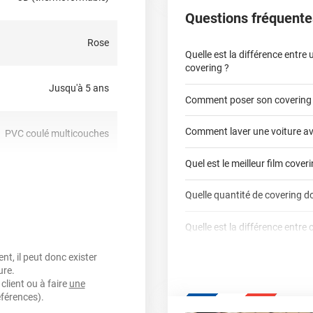
Questions fréquente
Rose
Quelle est la différence entre
covering ?
Jusqu'à 5 ans
Comment poser son covering
covering 2D
Comment laver une voiture av
PVC coulé multicouches
covering 3D
Quel est le meilleur film cover
oui
Quelle quantité de covering do
covering 2D
nt, sensible à la pression,
Quelle est la différence entre 
calculateur total covering
repositionnable
t, il peut donc exister
Est-il possible de retirer un co
Dennison
3M
ure.
qualité professio
oui
client ou à faire
une
Mesurez la longueur de 
Le covering peut se po
Quel covering choisir pour un
éférences).
parechoc arrière, en pas
Le covering protège la p