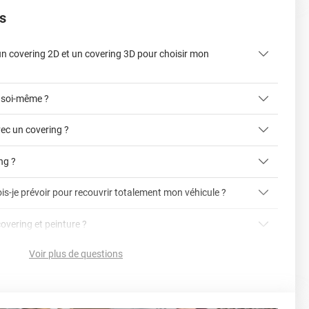
s
 un covering 2D et un covering 3D pour choisir mon
 soi-même ?
ec un covering ?
ing ?
is-je prévoir pour recouvrir totalement mon véhicule ?
article dédié aux covering 2D et 3D
covering 3D
covering et peinture ?
cet article
Avery
Voir plus de questions
vering ?
en cliquant ici
nnelle
la voiture (du bas du parechoc avant jusqu'au bas du
ser soi-même grâce aux
tutos de pose
e voiture complète ?
sant par le toit.)
einture d'origine, pour la garder en bon état