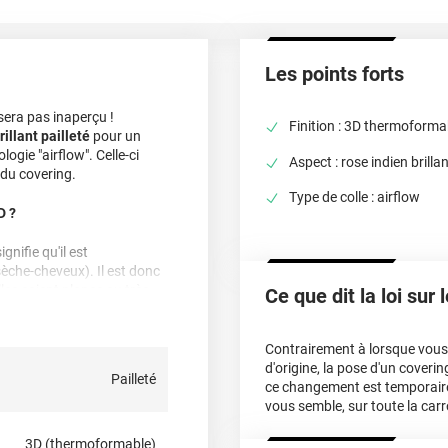
Les points forts
era pas inaperçu !
Finition : 3D thermoforma
illant pailleté
pour un
ogie "airflow". Celle-ci
Aspect : rose indien brillan
n du covering.
Type de colle : airflow
D ?
gnifie qu'il est
sèche-cheveux). Il est donc
les soient planes ou très
Ce que dit la loi sur
nvient aussi parfaitement
le. En cas de doute,
 !
Contrairement à lorsque vous f
d'origine, la pose d'un cover
Pailleté
ce changement est temporair
vous semble, sur toute la carr
3D (thermoformable)