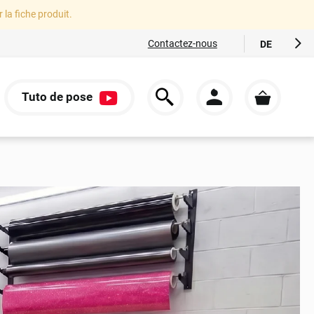
r la fiche produit.
Contactez-nous
DE
FR
EN
Tuto de pose
ES
S
IT