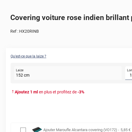
Covering voiture rose indien brillant 
Ref :
HX20RINB
Qu'est-ce que la laize ?
Lo
Laize
152
cm
Ajoutez
1
ml
en plus et profitez de
-
3
%
Ajouter
Maroufle Alcantara covering (VO172)
-
5
,85
€