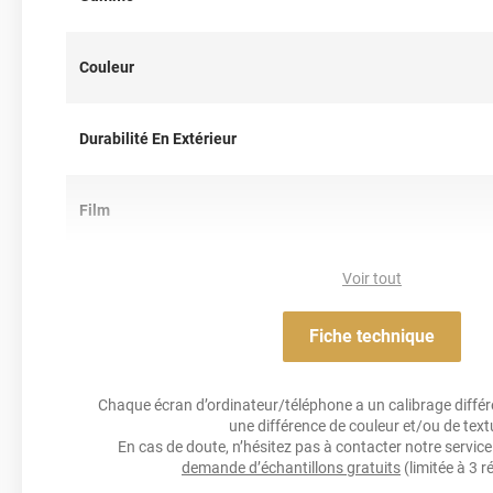
Couleur
Durabilité En Extérieur
Film
Voir tout
Résistance Aux Uv
Fiche technique
Acrylique solva
Adhésif
Chaque écran d’ordinateur/téléphone a un calibrage différen
une différence de couleur et/ou de text
Résistance À L'humidité
En cas de doute, n’hésitez pas à contacter notre service 
demande d’échantillons gratuits
(limitée à 3 r