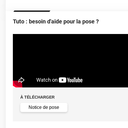
Épaisseur
Tuto : besoin d'aide pour la pose ?
Température D'application
Idéa
Élongation
Température D'utilisation
Type De Pose
À TÉLÉCHARGER
Retrait facile av
Dépose
solution c
Notice de pose