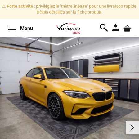
⚠️
Forte activité
: privilégiez le "mètre linéaire" pour une livraison rapide.
Délais détaillés sur la fiche produit.
Menu