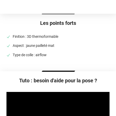
Idéalement entre 20°C et 25°C
Élongation
>90%
Les points forts
Température D'utilisation
De -40°C à +90°C
Finition : 3D thermoformable
Type De Pose
Aspect : jaune pailleté mat
A sec
Type de colle : airflow
Dépose
Retrait facile avec apport de chaleur et/ou solution chimique
selon la nature du substrat
Tuto : besoin d'aide pour la pose ?