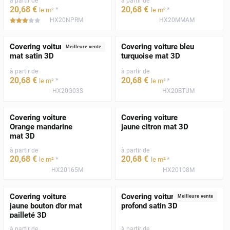
à partir de
à partir de
20
,68
€
20
,68
€
*
*
le m²
le m²
HX20NPRM
HX20MMAM
*****
Covering voiture gris
Covering voiture bleu
Meilleure vente
mat satin 3D
turquoise mat 3D
à partir de
à partir de
20
,68
€
20
,68
€
*
*
le m²
le m²
HX20G03S
HX20BTUM
Covering voiture
Covering voiture
Orange mandarine
jaune citron mat 3D
mat 3D
à partir de
à partir de
20
,68
€
20
,68
€
*
*
le m²
le m²
HX20165M
HX20108M
Covering voiture
Covering voiture noir
Meilleure vente
jaune bouton d'or mat
profond satin 3D
pailleté 3D
à partir de
à partir de