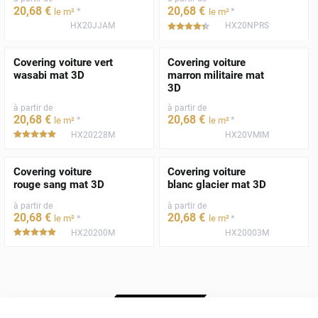
20
,68
€
20
,68
€
*
*
le m²
le m²
HX20JJAM
HX20NPRS
*****
Covering voiture vert
Covering voiture
wasabi mat 3D
marron militaire mat
3D
à partir de
à partir de
20
,68
€
20
,68
€
*
*
le m²
le m²
HX20228M
HX20VMIM
*****
Covering voiture
Covering voiture
rouge sang mat 3D
blanc glacier mat 3D
à partir de
à partir de
20
,68
€
20
,68
€
*
*
le m²
le m²
HX20200M
HX20003M
*****