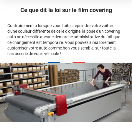
ici
Le covering peut se poser soi-même grâce aux
tutos de
Quel covering choisir pour une voiture complète ?
professionnelle
Mesurez la longueur de la voiture (du bas du parechoc
pose
Ce que dit la loi sur
le film covering
avant jusqu'au bas du parechoc arrière, en passant par le
covering 3D
Le covering protège la peinture d'origine, pour la garder en
toit.)
bon état
Multipliez ce résultat par 3.
Contrairement à lorsque vous faites repeindre votre voiture
Le covering peut s'enlever à tout moment
d'une couleur différente de celle d'origine, la pose d'un covering
Le covering revient moins cher
conseillers
auto ne nécessite aucune démarche administrative du fait que
commerciaux
ce changement est temporaire. Vous pouvez ainsi librement
customiser votre auto comme bon vous semble, sur toute la
carrosserie de votre véhicule !
calculateur