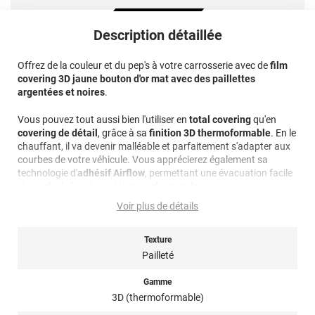
Description détaillée
Offrez de la couleur et du pep's à votre carrosserie avec de
film
covering 3D jaune bouton d'or mat avec des paillettes
argentées et noires
.
Vous pouvez tout aussi bien l'utiliser en
total covering
qu'en
covering de détail
, grâce à sa
finition 3D thermoformable
. En le
chauffant, il va devenir malléable et parfaitement s'adapter aux
courbes de votre véhicule. Vous apprécierez également sa
technologie d'
adhésif Airflow
, permettant une évacuation facile
et rapide de l'air durant la
pose du covering
.
Voir plus de détails
Sa couleur jaune mat légèrement pailleté offre un rendu solaire
et lumineux à votre auto ou à votre moto. De quoi faire tourner
les têtes sur la route !
Texture
Pailleté
Caractéristiques techniques : Vinyle coulé multicouche très
haute performance • Epaisseur : 100 µm • Adhésif acrylique
Gamme
solvant sensible à la pression • Adhésif structuré pour évacuer
3D (thermoformable)
l'air plus facilement