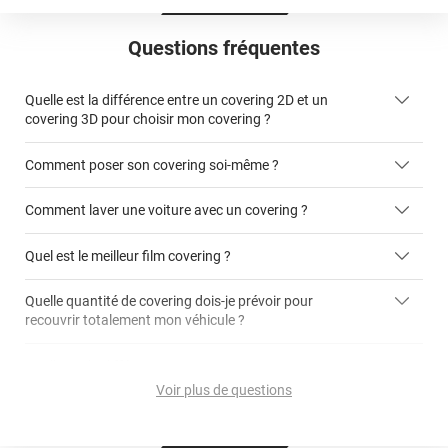
Questions fréquentes
Quelle est la différence entre un covering 2D et un
covering 3D pour choisir mon covering ?
Comment poser son covering soi-même ?
covering 2D
Comment laver une voiture avec un covering ?
covering 3D
Quel est le meilleur film covering ?
Quelle quantité de covering dois-je prévoir pour
recouvrir totalement mon véhicule ?
covering 2D
article dédié aux covering 2D
covering 3D
Quelle est la différence entre covering et peinture ?
calculateur total covering
et 3D
Voir plus de questions
cet article
Est-il possible de retirer un covering ?
Avery Dennison
3M
en cliquant
qualité