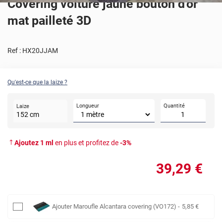
Covering voiture jaune bouton d'or
mat pailleté 3D
Ref :
HX20JJAM
Qu'est-ce que la laize ?
Longueur
Quantité
Laize
152
cm
Ajoutez
1
ml
en plus et profitez de
-
3
%
39
,29
€
Ajouter
Maroufle Alcantara covering (VO172)
-
5
,85
€