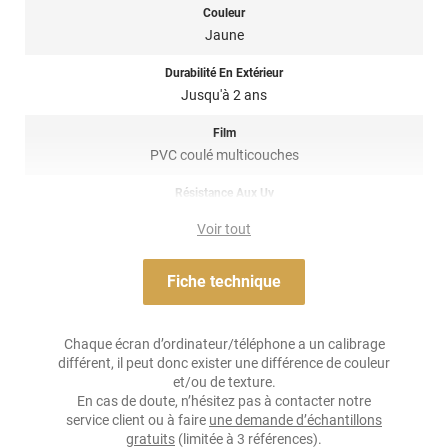
Couleur
Pose et entretien : Pose à sec - Adhésion immédiate et
Jaune
permanente, optimale après 24h de contact - Température de
pose recommandée entre 15°C et 25°C - Entretien du film
Durabilité En Extérieur
préconisée avec une solution liquide sans solvants agressifs ou
Jusqu'à 2 ans
abrasifs.
Film
Référence produit : HX20JJAM.
PVC coulé multicouches
Résistance Aux Uv
oui
Voir tout
Adhésif
Acrylique solvant, sensible à la pression, repositionnable
Fiche technique
Résistance À L'humidité
oui
Chaque écran d’ordinateur/téléphone a un calibrage
différent, il peut donc exister une différence de couleur
Épaisseur
et/ou de texture.
100 µ
En cas de doute, n’hésitez pas à contacter notre
service client ou à faire
une demande d’échantillons
Température D'application
gratuits
(limitée à 3 références).