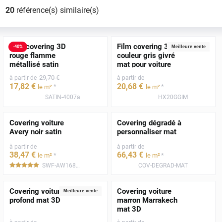
20
référence(s) similaire(s)
Film covering 3D
Film covering 3D
-
40
%
Meilleure vente
rouge flamme
couleur gris givré
métallisé satin
mat pour voiture
29
,70
€
à partir de
à partir de
17
,82
€
20
,68
€
*
*
le m²
le m²
SATIN-4007a
HX20GGIM
Covering voiture
Covering dégradé à
Avery noir satin
personnaliser mat
à partir de
à partir de
38
,47
€
66
,43
€
*
*
le m²
le m²
SWF-AW1680001
COV-DEGRAD-MAT
*****
Covering voiture noir
Covering voiture
Meilleure vente
profond mat 3D
marron Marrakech
mat 3D