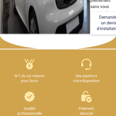
pleinement
sans vous
soucier des
Demande
détails
un devi
techniques et
d'installat
logistiques.
N°1 du sur mesure
Des experts à
pour l'auto
votre disposition
Qualité
Paiement
professionnelle
sécurisé