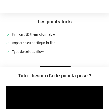
Idéalement entre 20°C et 25°C
Élongation
>90%
Les points forts
Température D'utilisation
De -40°C à +90°C
Finition : 3D thermoformable
Type De Pose
Aspect : bleu pacifique brillant
A sec
Type de colle : airflow
Dépose
Retrait facile avec apport de chaleur et/ou solution chimique
selon la nature du substrat
Tuto : besoin d'aide pour la pose ?