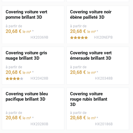
Covering voiture vert
Covering voiture noir
pomme brillant 3D
ébène pailleté 3D
à partir de
à partir de
20
,68
€
20
,68
€
*
*
le m²
le m²
HX20369B
HX20NEPB
*****
Covering voiture gris
Covering voiture vert
nuage brillant 3D
émeraude brillant 3D
à partir de
à partir de
20
,68
€
20
,68
€
*
*
le m²
le m²
HX20428B
HX20348B
*****
Covering voiture bleu
Covering voiture
pacifique brillant 3D
rouge rubis brillant
3D
à partir de
à partir de
20
,68
€
20
,68
€
*
*
le m²
le m²
HX20280B
HX20186B