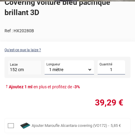
Covering voiture bleu pacifique
brillant 3D
Ref :
HX20280B
Qu'est-ce que la laize ?
Longueur
Quantité
Laize
152
cm
Ajoutez
1
ml
en plus et profitez de
-
3
%
39
,29
€
Ajouter
Maroufle Alcantara covering (VO172)
-
5
,85
€