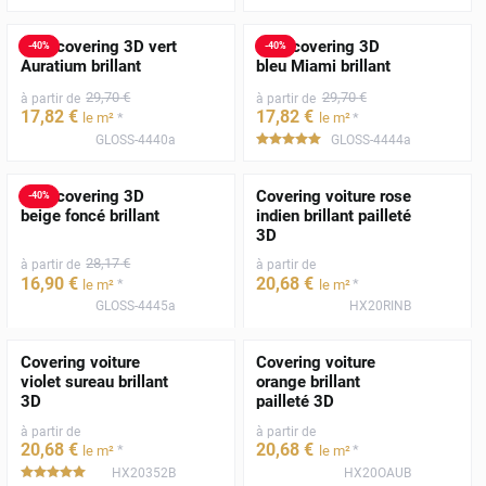
Film covering 3D vert
Film covering 3D
-
40
%
-
40
%
Auratium brillant
bleu Miami brillant
29
,70
€
29
,70
€
à partir de
à partir de
17
,82
€
17
,82
€
*
*
le m²
le m²
GLOSS-4440a
GLOSS-4444a
*****
Film covering 3D
Covering voiture rose
-
40
%
beige foncé brillant
indien brillant pailleté
3D
28
,17
€
à partir de
à partir de
16
,90
€
20
,68
€
*
*
le m²
le m²
GLOSS-4445a
HX20RINB
Covering voiture
Covering voiture
violet sureau brillant
orange brillant
3D
pailleté 3D
à partir de
à partir de
20
,68
€
20
,68
€
*
*
le m²
le m²
HX20352B
HX20OAUB
*****