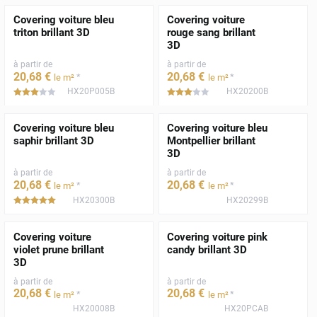
Covering voiture bleu
Covering voiture
triton brillant 3D
rouge sang brillant
3D
à partir de
à partir de
20
,68
€
20
,68
€
*
*
le m²
le m²
HX20P005B
HX20200B
*****
*****
Covering voiture bleu
Covering voiture bleu
saphir brillant 3D
Montpellier brillant
3D
à partir de
à partir de
20
,68
€
20
,68
€
*
*
le m²
le m²
HX20300B
HX20299B
*****
Covering voiture
Covering voiture pink
violet prune brillant
candy brillant 3D
3D
à partir de
à partir de
20
,68
€
20
,68
€
*
*
le m²
le m²
HX20008B
HX20PCAB