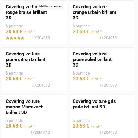
Covering voiture
Covering voiture
Meilleure vente
rouge braise brillant
orange urbain brillant
3D
3D
à partir de
à partir de
20
,68
€
20
,68
€
*
*
le m²
le m²
HX20485B
HX20495B
*****
Covering voiture
Covering voiture
jaune citron brillant
jaune soleil brillant
3D
3D
à partir de
à partir de
20
,68
€
20
,68
€
*
*
le m²
le m²
HX20108B
HX20109B
Covering voiture
Covering voiture gris
marron Marrakech
perle brillant 3D
brillant 3D
à partir de
à partir de
20
,68
€
20
,68
€
*
*
le m²
le m²
HX20MMAB
HX20445B