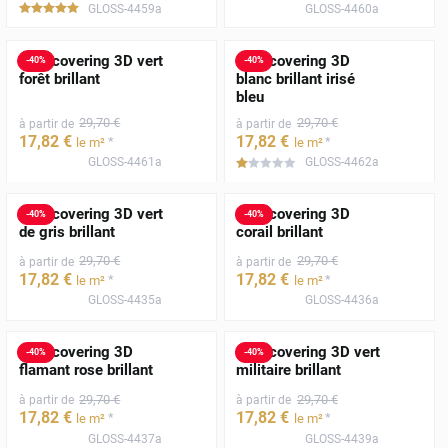
GLOSS-4459a
GLOSS-4460a
*****
Film covering 3D vert
Film covering 3D
-
40
%
-
40
%
forêt brillant
blanc brillant irisé
bleu
29
,70
€
29
,70
€
à partir de
à partir de
17
,82
€
17
,82
€
*
*
le m²
le m²
GLOSS-4461a
GLOSS-4462a
*****
Film covering 3D vert
Film covering 3D
-
40
%
-
40
%
de gris brillant
corail brillant
29
,70
€
29
,70
€
à partir de
à partir de
17
,82
€
17
,82
€
*
*
le m²
le m²
GLOSS-4435a
GLOSS-4436a
Film covering 3D
Film covering 3D vert
-
40
%
-
40
%
flamant rose brillant
militaire brillant
29
,70
€
29
,70
€
à partir de
à partir de
17
,82
€
17
,82
€
*
*
le m²
le m²
GLOSS-4437a
GLOSS-4439a