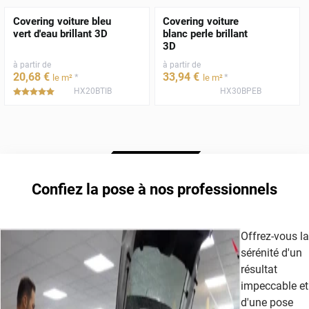
Covering voiture bleu
Covering voiture
vert d'eau brillant 3D
blanc perle brillant
3D
à partir de
à partir de
20
,68
€
33
,94
€
*
*
le m²
le m²
HX20BTIB
HX30BPEB
*****
Confiez la pose à nos professionnels
Offrez-vous la
sérénité d'un
résultat
impeccable et
d'une pose