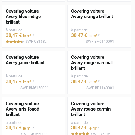
Covering voiture
Covering voiture
Avery bleu indigo
Avery orange brillant
brillant
à partir de
à partir de
38
,47
€
38
,47
€
*
*
le m²
le m²
SWF-CB1680001
SWF-BM6110001
*****
Covering voiture
Covering voiture
Avery jaune brillant
Avery rouge cardinal
brillant
à partir de
à partir de
38
,47
€
38
,47
€
*
*
le m²
le m²
SWF-BM6150001
SWF-BP1140001
Covering voiture
Covering voiture
Avery gris foncé
Avery rouge carmin
brillant
brillant
à partir de
à partir de
38
,47
€
38
,47
€
*
*
le m²
le m²
SWF-CB1560001
SWF-BP1150001
*****