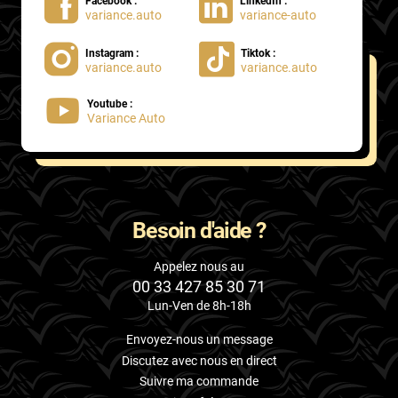
Facebook :
LinkedIn :
variance.auto
variance-auto
Instagram :
Tiktok :
variance.auto
variance.auto
Youtube :
Variance Auto
Besoin d'aide ?
Appelez nous au
00 33 427 85 30 71
Lun-Ven de 8h-18h
Envoyez-nous un message
Discutez avec nous en direct
Suivre ma commande