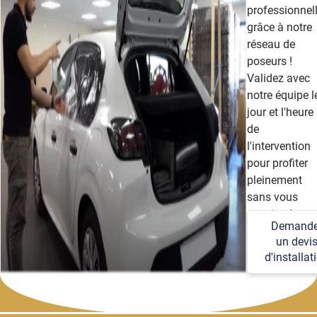
professionnel
grâce à notre
réseau de
poseurs !
Validez avec
notre équipe l
jour et l'heure
de
l'intervention
pour profiter
pleinement
sans vous
soucier des
Demande
détails
un devi
techniques et
d'installat
logistiques.