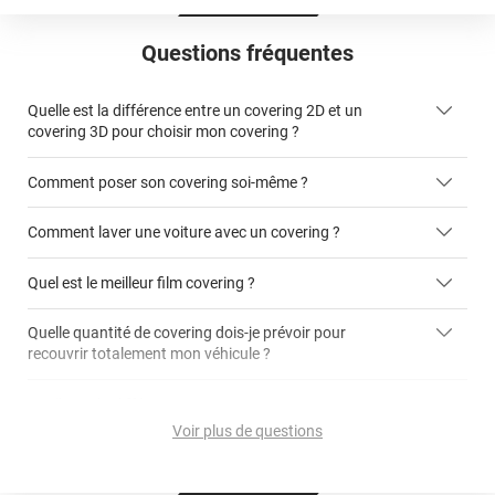
Questions fréquentes
Quelle est la différence entre un covering 2D et un
covering 3D pour choisir mon covering ?
Comment poser son covering soi-même ?
covering 2D
Comment laver une voiture avec un covering ?
covering 3D
Quel est le meilleur film covering ?
Quelle quantité de covering dois-je prévoir pour
recouvrir totalement mon véhicule ?
covering 2D
article dédié aux covering 2D
covering 3D
Quelle est la différence entre covering et peinture ?
calculateur total covering
et 3D
Voir plus de questions
cet article
Est-il possible de retirer un covering ?
Avery Dennison
3M
en cliquant
qualité