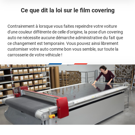
ici
Le covering peut se poser soi-même grâce aux
tutos de
Quel covering choisir pour une voiture complète ?
professionnelle
Mesurez la longueur de la voiture (du bas du parechoc
pose
Ce que dit la loi sur
le film covering
avant jusqu'au bas du parechoc arrière, en passant par le
covering 3D
Le covering protège la peinture d'origine, pour la garder en
toit.)
bon état
Multipliez ce résultat par 3.
Contrairement à lorsque vous faites repeindre votre voiture
Le covering peut s'enlever à tout moment
d'une couleur différente de celle d'origine, la pose d'un covering
Le covering revient moins cher
conseillers
auto ne nécessite aucune démarche administrative du fait que
commerciaux
ce changement est temporaire. Vous pouvez ainsi librement
customiser votre auto comme bon vous semble, sur toute la
carrosserie de votre véhicule !
calculateur