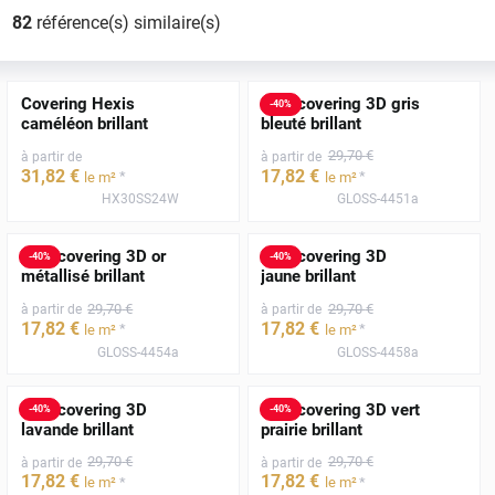
82
référence(s) similaire(s)
Covering Hexis
Film covering 3D gris
-
40
%
caméléon brillant
bleuté brillant
29
,70
€
à partir de
à partir de
31
,82
€
17
,82
€
*
*
le m²
le m²
HX30SS24W
GLOSS-4451a
Film covering 3D or
Film covering 3D
-
40
%
-
40
%
métallisé brillant
jaune brillant
29
,70
€
29
,70
€
à partir de
à partir de
17
,82
€
17
,82
€
*
*
le m²
le m²
GLOSS-4454a
GLOSS-4458a
Film covering 3D
Film covering 3D vert
-
40
%
-
40
%
lavande brillant
prairie brillant
29
,70
€
29
,70
€
à partir de
à partir de
17
,82
€
17
,82
€
*
*
le m²
le m²