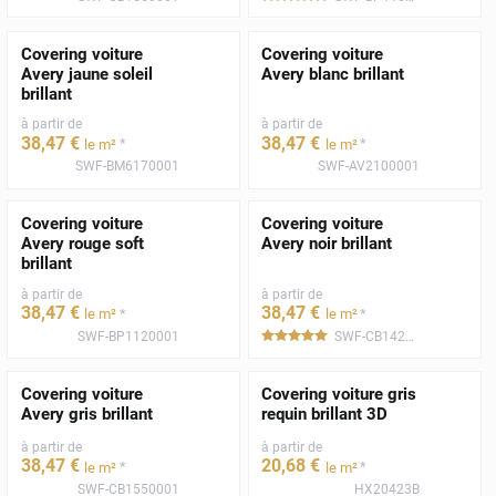
Covering voiture
Covering voiture
Avery jaune soleil
Avery blanc brillant
brillant
à partir de
à partir de
38
,47
€
38
,47
€
*
*
le m²
le m²
SWF-BM6170001
SWF-AV2100001
Covering voiture
Covering voiture
Avery rouge soft
Avery noir brillant
brillant
à partir de
à partir de
38
,47
€
38
,47
€
*
*
le m²
le m²
SWF-BP1120001
SWF-CB1420001
*****
Covering voiture
Covering voiture gris
Avery gris brillant
requin brillant 3D
à partir de
à partir de
38
,47
€
20
,68
€
*
*
le m²
le m²
SWF-CB1550001
HX20423B