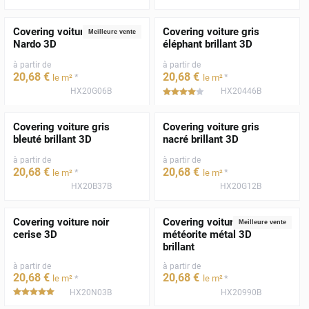
Covering voiture gris
Covering voiture gris
Meilleure vente
Nardo 3D
éléphant brillant 3D
à partir de
à partir de
20
,68
€
20
,68
€
*
*
le m²
le m²
HX20G06B
HX20446B
*****
Covering voiture gris
Covering voiture gris
bleuté brillant 3D
nacré brillant 3D
à partir de
à partir de
20
,68
€
20
,68
€
*
*
le m²
le m²
HX20B37B
HX20G12B
Covering voiture noir
Covering voiture gris
Meilleure vente
cerise 3D
météorite métal 3D
brillant
à partir de
à partir de
20
,68
€
20
,68
€
*
*
le m²
le m²
HX20N03B
HX20990B
*****