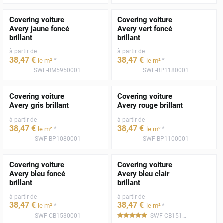
Covering voiture
Covering voiture
Avery jaune foncé
Avery vert foncé
brillant
brillant
à partir de
à partir de
38
,47
€
38
,47
€
*
*
le m²
le m²
SWF-BM5950001
SWF-BP1180001
Covering voiture
Covering voiture
Avery gris brillant
Avery rouge brillant
à partir de
à partir de
38
,47
€
38
,47
€
*
*
le m²
le m²
SWF-BP1080001
SWF-BP1100001
Covering voiture
Covering voiture
Avery bleu foncé
Avery bleu clair
brillant
brillant
à partir de
à partir de
38
,47
€
38
,47
€
*
*
le m²
le m²
SWF-CB1530001
SWF-CB1510001
*****