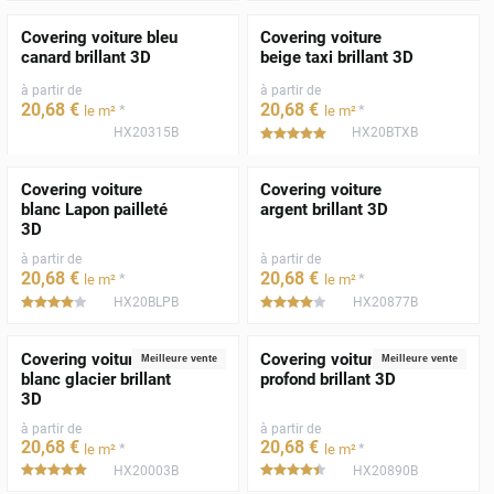
Covering voiture bleu
Covering voiture
canard brillant 3D
beige taxi brillant 3D
à partir de
à partir de
20
,68
€
20
,68
€
*
*
le m²
le m²
HX20315B
HX20BTXB
*****
Covering voiture
Covering voiture
blanc Lapon pailleté
argent brillant 3D
3D
à partir de
à partir de
20
,68
€
20
,68
€
*
*
le m²
le m²
HX20BLPB
HX20877B
*****
*****
Covering voiture
Covering voiture noir
Meilleure vente
Meilleure vente
blanc glacier brillant
profond brillant 3D
3D
à partir de
à partir de
20
,68
€
20
,68
€
*
*
le m²
le m²
HX20003B
HX20890B
*****
*****