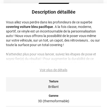
Description détaillée
Vous allez vous perdre dans les profondeurs de ce superbe
covering voiture bleu pacifique
. A la fois classe, moderne,
sportif, ce vinyle est un incontournable de la personnalisation
auto ! Nous vous offrons la possibilité de le poser vous-même
sur votre véhicule, sur un toit, un capot, des rétroviseurs.. ou sur
toute la surface pour un total covering !
N'attendez plus pour vous lancer, suivez les étapes de pose et
soyez fier(e) du résultat ! Pour augmenter la durabilité de ce
covering voiture bleu pacifique
à la finition brillante, nous vous
conseillons un nettoyage sans solvants ni produits abrasifs et
Voir plus de détails
l'utilisation d'un chiffon microfibre pour éviter les rayures.
Note importante : faire son choix entre un covering 2D ou 3D ?
Texture
Brillant
Pour rappel ce
film de covering
dispose d’une finition 3D, c’est-à-
dire qu’il est thermoformable. Il est donc sensible à la chaleur
Gamme
(décapeur thermique ou sèche-cheveux), il est conseillé dans la
3D (thermoformable)
pose de covering sur tout type de surface, planes à très