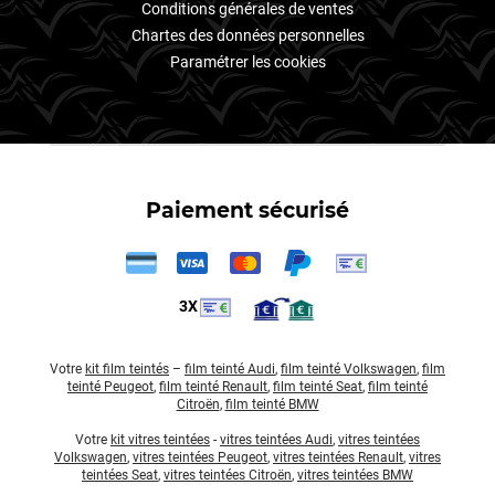
Conditions générales de ventes
Chartes des données personnelles
Paramétrer les cookies
Paiement sécurisé
3X
Votre
kit film teintés
–
film teinté Audi
,
film teinté Volkswagen
,
film
teinté Peugeot
,
film teinté Renault
,
film teinté Seat
,
film teinté
Citroën
,
film teinté BMW
Votre
kit vitres teintées
-
vitres teintées Audi
,
vitres teintées
Volkswagen
,
vitres teintées Peugeot
,
vitres teintées Renault
,
vitres
teintées Seat
,
vitres teintées Citroën
,
vitres teintées BMW