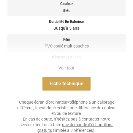
courbées ! Il est donc privilégié pour un
total covering
mais
Couleur
également sur du
partiel covering
comme des rétroviseurs par
Bleu
exemple. Un doute ? N’hésitez pas à contacter notre équipe pour
plus d’information !
Durabilité En Extérieur
Jusqu'à 5 ans
Référence produit :
HX20280B
.
Film
PVC coulé multicouches
Résistance Aux Uv
oui
Voir tout
Adhésif
Acrylique solvant, sensible à la pression, repositionnable
Fiche technique
Résistance À L'humidité
oui
Chaque écran d’ordinateur/téléphone a un calibrage
différent, il peut donc exister une différence de couleur
Épaisseur
et/ou de texture.
100 µ
En cas de doute, n’hésitez pas à contacter notre
service client ou à faire
une demande d’échantillons
Température D'application
gratuits
(limitée à 3 références).