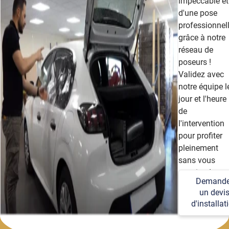
impeccable et
d'une pose
professionnel
grâce à notre
réseau de
poseurs !
Validez avec
notre équipe l
jour et l'heure
de
l'intervention
pour profiter
pleinement
sans vous
soucier des
Demande
détails
un devi
techniques et
d'installat
logistiques.