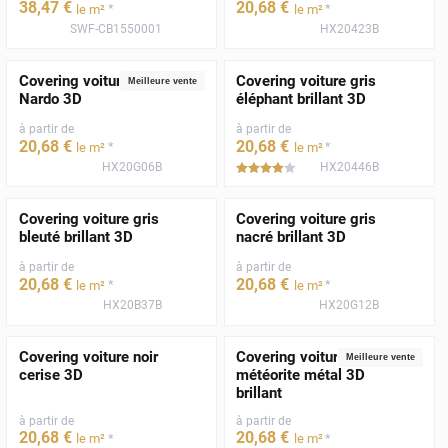
38
,47
€
20
,68
€
*
*
le m²
le m²
SWF-CB1550001
HX20423B
Covering voiture gris
Covering voiture gris
Meilleure vente
Nardo 3D
éléphant brillant 3D
à partir de
à partir de
20
,68
€
20
,68
€
*
*
le m²
le m²
HX20G06B
HX20446B
*****
Covering voiture gris
Covering voiture gris
bleuté brillant 3D
nacré brillant 3D
à partir de
à partir de
20
,68
€
20
,68
€
*
*
le m²
le m²
HX20B37B
HX20G12B
Covering voiture noir
Covering voiture gris
Meilleure vente
cerise 3D
météorite métal 3D
brillant
à partir de
à partir de
20
,68
€
20
,68
€
*
*
le m²
le m²