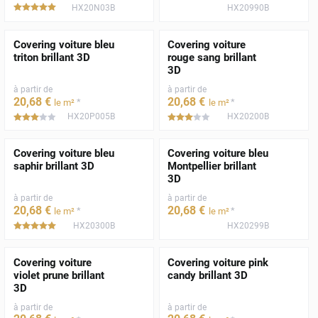
HX20N03B
HX20990B
*****
Covering voiture bleu
Covering voiture
triton brillant 3D
rouge sang brillant
3D
à partir de
à partir de
20
,68
€
20
,68
€
*
*
le m²
le m²
HX20P005B
HX20200B
*****
*****
Covering voiture bleu
Covering voiture bleu
saphir brillant 3D
Montpellier brillant
3D
à partir de
à partir de
20
,68
€
20
,68
€
*
*
le m²
le m²
HX20300B
HX20299B
*****
Covering voiture
Covering voiture pink
violet prune brillant
candy brillant 3D
3D
à partir de
à partir de