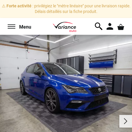
⚠️
Forte activité
: privilégiez le "mètre linéaire" pour une livraison rapide.
Délais détaillés sur la fiche produit.
Menu