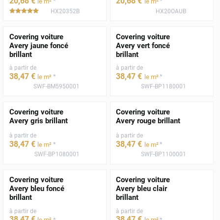
20
,68
€
20
,68
€
*
*
le m²
le m²
HX20352B
HX20OAUB
*****
Covering voiture
Covering voiture
Avery jaune foncé
Avery vert foncé
brillant
brillant
à partir de
à partir de
38
,47
€
38
,47
€
*
*
le m²
le m²
SWF-BM5950001
SWF-BP1180001
Covering voiture
Covering voiture
Avery gris brillant
Avery rouge brillant
à partir de
à partir de
38
,47
€
38
,47
€
*
*
le m²
le m²
SWF-BP1080001
SWF-BP1100001
Covering voiture
Covering voiture
Avery bleu foncé
Avery bleu clair
brillant
brillant
à partir de
à partir de
38
,47
€
38
,47
€
*
*
le m²
le m²