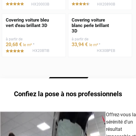
HX20003B
HX20890B
*****
*****
Covering voiture bleu
Covering voiture
vert d'eau brillant 3D
blanc perle brillant
3D
à partir de
à partir de
20
,68
€
33
,94
€
*
*
le m²
le m²
HX20BTIB
HX30BPEB
*****
Confiez la pose à nos professionnels
Offrez-vous la
sérénité d'un
résultat