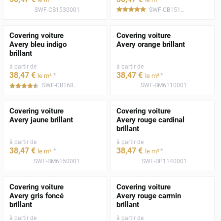
SWF-CB1530001
SWF-CB1510001
*****
Covering voiture
Covering voiture
Avery bleu indigo
Avery orange brillant
brillant
à partir de
à partir de
38
,47
€
38
,47
€
*
*
le m²
le m²
SWF-CB1680001
SWF-BM6110001
*****
Covering voiture
Covering voiture
Avery jaune brillant
Avery rouge cardinal
brillant
à partir de
à partir de
38
,47
€
38
,47
€
*
*
le m²
le m²
SWF-BM6150001
SWF-BP1140001
Covering voiture
Covering voiture
Avery gris foncé
Avery rouge carmin
brillant
brillant
à partir de
à partir de