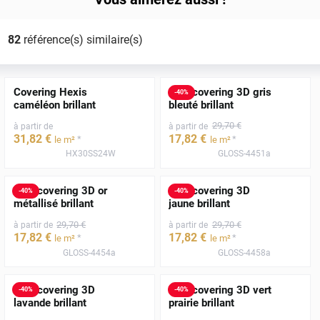
82
référence(s) similaire(s)
Covering Hexis
Film covering 3D gris
-
40
%
caméléon brillant
bleuté brillant
29
,70
€
à partir de
à partir de
31
,82
€
17
,82
€
*
*
le m²
le m²
HX30SS24W
GLOSS-4451a
Film covering 3D or
Film covering 3D
-
40
%
-
40
%
métallisé brillant
jaune brillant
29
,70
€
29
,70
€
à partir de
à partir de
17
,82
€
17
,82
€
*
*
le m²
le m²
GLOSS-4454a
GLOSS-4458a
Film covering 3D
Film covering 3D vert
-
40
%
-
40
%
lavande brillant
prairie brillant