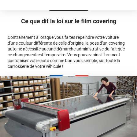
Avery Dennison
3M
en cliquant
qualité
ici
Le covering peut se poser soi-même grâce aux
tutos de
Quel covering choisir pour une voiture complète ?
professionnelle
Mesurez la longueur de la voiture (du bas du parechoc
pose
Ce que dit la loi sur
le film covering
avant jusqu'au bas du parechoc arrière, en passant par le
covering 3D
Le covering protège la peinture d'origine, pour la garder en
toit.)
bon état
Multipliez ce résultat par 3.
Contrairement à lorsque vous faites repeindre votre voiture
Le covering peut s'enlever à tout moment
d'une couleur différente de celle d'origine, la pose d'un covering
Le covering revient moins cher
conseillers
auto ne nécessite aucune démarche administrative du fait que
commerciaux
ce changement est temporaire. Vous pouvez ainsi librement
customiser votre auto comme bon vous semble, sur toute la
carrosserie de votre véhicule !
calculateur