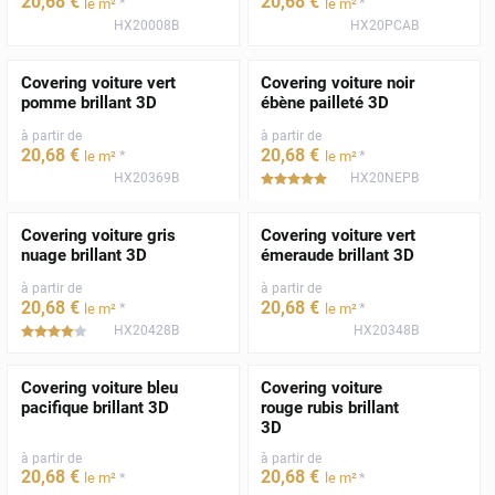
20
,68
€
20
,68
€
*
*
le m²
le m²
HX20008B
HX20PCAB
Covering voiture vert
Covering voiture noir
pomme brillant 3D
ébène pailleté 3D
à partir de
à partir de
20
,68
€
20
,68
€
*
*
le m²
le m²
HX20369B
HX20NEPB
*****
Covering voiture gris
Covering voiture vert
nuage brillant 3D
émeraude brillant 3D
à partir de
à partir de
20
,68
€
20
,68
€
*
*
le m²
le m²
HX20428B
HX20348B
*****
Covering voiture bleu
Covering voiture
pacifique brillant 3D
rouge rubis brillant
3D
à partir de
à partir de
20
,68
€
20
,68
€
*
*
le m²
le m²