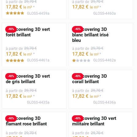
29
,70
€
29
,70
€
à partir de
à partir de
17
,82
€
17
,82
€
*
*
le m²
le m²
GLOSS-4459a
GLOSS-4460a
*****
Film covering 3D vert
Film covering 3D
-
40
%
-
40
%
forêt brillant
blanc brillant irisé
bleu
29
,70
€
29
,70
€
à partir de
à partir de
17
,82
€
17
,82
€
*
*
le m²
le m²
GLOSS-4461a
GLOSS-4462a
*****
*****
Film covering 3D vert
Film covering 3D
-
40
%
-
40
%
de gris brillant
corail brillant
29
,70
€
29
,70
€
à partir de
à partir de
17
,82
€
17
,82
€
*
*
le m²
le m²
GLOSS-4435a
GLOSS-4436a
Film covering 3D
Film covering 3D vert
-
40
%
-
40
%
flamant rose brillant
militaire brillant
29
,70
€
29
,70
€
à partir de
à partir de