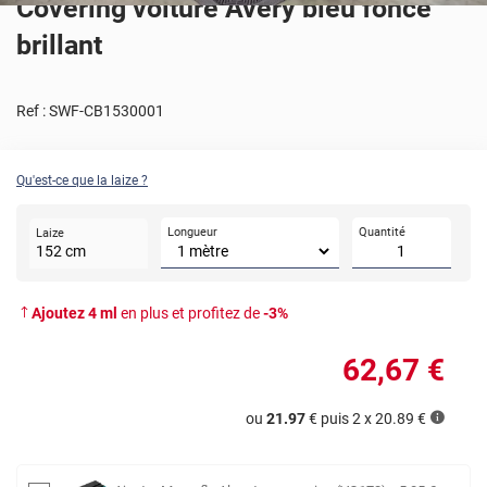
Covering voiture Avery bleu foncé
brillant
Ref :
SWF-CB1530001
Qu'est-ce que la laize ?
Longueur
Quantité
Laize
152
cm
Ajoutez
4
ml
en plus et profitez de
-
3
%
62
,67
€
ou
21.97
€ puis 2 x
20.89
€