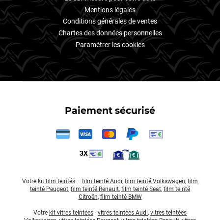
Mentions légales
Conditions générales de ventes
Chartes des données personnelles
Paramétrer les cookies
Paiement sécurisé
3X
Votre
kit film teintés
–
film teinté Audi
,
film teinté Volkswagen
,
film
teinté Peugeot
,
film teinté Renault
,
film teinté Seat
,
film teinté
Citroën
,
film teinté BMW
Votre
kit vitres teintées
-
vitres teintées Audi
,
vitres teintées