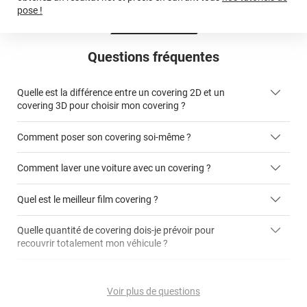
pose !
Questions fréquentes
Quelle est la différence entre un covering 2D et un
covering 3D pour choisir mon covering ?
Comment poser son covering soi-même ?
covering 2D
Comment laver une voiture avec un covering ?
covering 3D
Quel est le meilleur film covering ?
Quelle quantité de covering dois-je prévoir pour
recouvrir totalement mon véhicule ?
covering 2D
article dédié aux covering 2D
covering 3D
Quelle est la différence entre covering et peinture ?
calculateur total covering
et 3D
Voir plus de questions
cet article
Est-il possible de retirer un covering ?