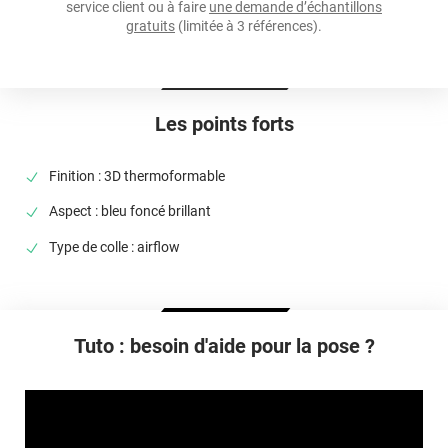
service client ou à faire
une demande d’échantillons
Température D'application
gratuits
(limitée à 3 références).
Idéalement entre 20°C et 25°C
Élongation
>90%
Les points forts
Température D'utilisation
De -50°C à +110°C
Finition : 3D thermoformable
Type De Pose
Aspect : bleu foncé brillant
A sec
Type de colle : airflow
Dépose
Retrait facile avec apport de chaleur et/ou solution chimique
selon la nature du substrat
Tuto : besoin d'aide pour la pose ?