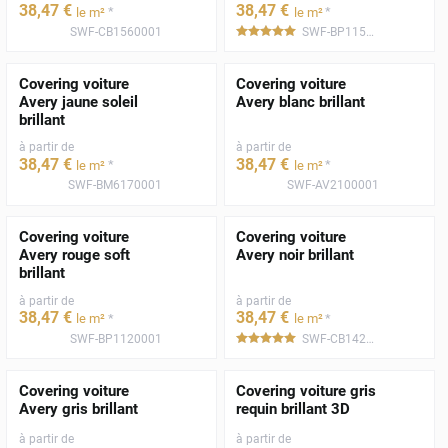
38
,47
€
38
,47
€
*
*
le m²
le m²
SWF-CB1560001
SWF-BP1150001
*****
Covering voiture
Covering voiture
Avery jaune soleil
Avery blanc brillant
brillant
à partir de
à partir de
38
,47
€
38
,47
€
*
*
le m²
le m²
SWF-BM6170001
SWF-AV2100001
Covering voiture
Covering voiture
Avery rouge soft
Avery noir brillant
brillant
à partir de
à partir de
38
,47
€
38
,47
€
*
*
le m²
le m²
SWF-BP1120001
SWF-CB1420001
*****
Covering voiture
Covering voiture gris
Avery gris brillant
requin brillant 3D
à partir de
à partir de