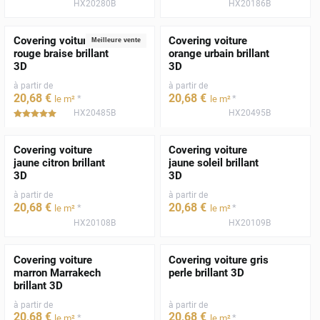
HX20280B
HX20186B
Covering voiture
Covering voiture
Meilleure vente
rouge braise brillant
orange urbain brillant
3D
3D
à partir de
à partir de
20
,68
€
20
,68
€
*
*
le m²
le m²
HX20485B
HX20495B
*****
Covering voiture
Covering voiture
jaune citron brillant
jaune soleil brillant
3D
3D
à partir de
à partir de
20
,68
€
20
,68
€
*
*
le m²
le m²
HX20108B
HX20109B
Covering voiture
Covering voiture gris
marron Marrakech
perle brillant 3D
brillant 3D
à partir de
à partir de
20
,68
€
20
,68
€
*
*
le m²
le m²