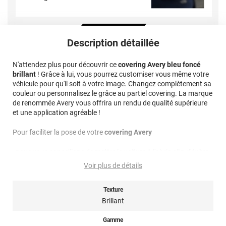
Description détaillée
N'attendez plus pour découvrir ce
covering Avery bleu foncé
brillant
! Grâce à lui, vous pourrez customiser vous même votre
véhicule pour qu'il soit à votre image. Changez complètement sa
couleur ou personnalisez le grâce au partiel covering. La marque
de renommée Avery vous offrira un rendu de qualité supérieure
et une application agréable !
Pour faciliter la pose de votre
covering Avery
, nous vous conseillons de mettre la voiture à l'abris afin d'éviter
les poussières mais aussi que la carrosserie soit trop froide.
Voir plus de détails
Idéalement il faudrait poser le covering à une température
supérieure à 15 degrés.
Texture
Nettoyage : les produits utilisés pour le nettoyage et l'entretien
Brillant
du covering, doivent être sans composants abrasifs, au pH
idéalement équilibré c'est à dire ni trop acide, ni trop alcalin
Gamme