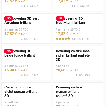
17
,82
€
17
,82
€
*
*
le m²
le m²
GLOSS-4437a
GLOSS-4439a
Film covering 3D vert
Film covering 3D
-
40
%
-
40
%
Auratium brillant
bleu Miami brillant
29
,70
€
29
,70
€
à partir de
à partir de
17
,82
€
17
,82
€
*
*
le m²
le m²
GLOSS-4440a
GLOSS-4444a
*****
Film covering 3D
Covering voiture rose
-
40
%
beige foncé brillant
indien brillant pailleté
3D
28
,17
€
à partir de
à partir de
16
,90
€
20
,68
€
*
*
le m²
le m²
GLOSS-4445a
HX20RINB
Covering voiture
Covering voiture
violet sureau brillant
orange brillant
3D
pailleté 3D
à partir de
à partir de