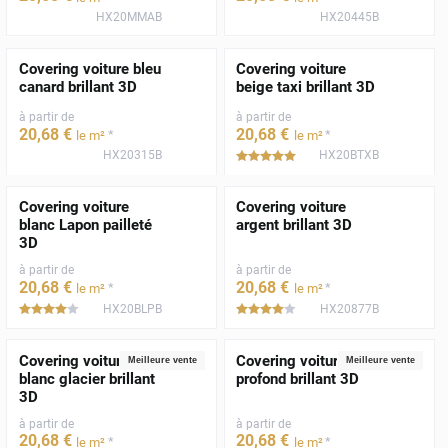
HX20MMAB
HX20445B
Covering voiture bleu
Covering voiture
canard brillant 3D
beige taxi brillant 3D
à partir de
à partir de
20
,68
€
20
,68
€
*
*
le m²
le m²
HX20315B
HX20BTXB
*****
Covering voiture
Covering voiture
blanc Lapon pailleté
argent brillant 3D
3D
à partir de
à partir de
20
,68
€
20
,68
€
*
*
le m²
le m²
HX20BLPB
HX20877B
*****
*****
Covering voiture
Covering voiture noir
Meilleure vente
Meilleure vente
blanc glacier brillant
profond brillant 3D
3D
à partir de
à partir de
20
,68
€
20
,68
€
*
*
le m²
le m²