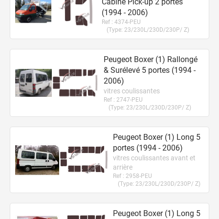
Cabine Pick-up 2
portes
(1994 - 2006)
Ref :
4374-PEU
(Type:
23/230L/230D/230P/ Z
)
Peugeot Boxer (1) Rallongé
& Surélevé 5
portes
(1994 -
2006)
vitres coulissantes
Ref :
2747-PEU
(Type:
23/230L/230D/230P/ Z
)
Peugeot Boxer (1) Long 5
portes
(1994 - 2006)
vitres coulissantes avant et
arrière
Ref :
2958-PEU
(Type:
23/230L/230D/230P/ Z
)
Peugeot Boxer (1) Long 5