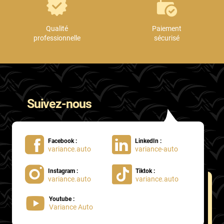
Qualité
Paiement
professionnelle
sécurisé
Suivez-nous
Facebook :
LinkedIn :
variance.auto
variance-auto
Instagram :
Tiktok :
variance.auto
variance.auto
Youtube :
Variance Auto