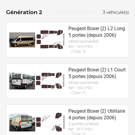
Génération
2
3
véhicule(s)
Peugeot Boxer (2) L2 Long
5
portes
(
depuis
2006)
vitres ouvrantes
Ref :
1957-PEU
(Type:
Y
)
Peugeot Boxer (2) L1 Court
5
portes
(
depuis
2006)
vitres ouvrantes
Ref :
1962-PEU
(Type:
Y
)
Peugeot Boxer (2) Utilitaire
4
portes
(
depuis
2006)
2 portes arrières
Ref :
2977-PEU
(Type:
Y
)