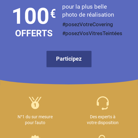
pour la plus belle
100
€
photo de réalisation
#posezVotreCovering
OFFERTS
#posezVosVitresTeintées
Participez
N°1 du sur mesure
Des experts à
pour l'auto
votre disposition