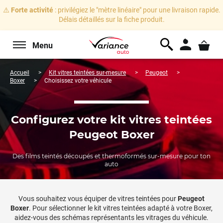
⚠️
Forte activité
: privilégiez le "mètre linéaire" pour une livraison rapide.
Délais détaillés sur la fiche produit.
Menu
Accueil
Kit vitres teintées sur-mesure
Peugeot
Boxer
Choisissez votre véhicule
Configurez votre kit vitres teintées
Peugeot Boxer
Des films teintés découpés et thermoformés sur-mesure pour ton
auto
Vous souhaitez vous équiper de vitres teintées pour
Peugeot
Boxer
. Pour sélectionner le kit vitres teintées adapté à votre
Boxer
,
aidez-vous des schémas représentants les vitrages du véhicule.