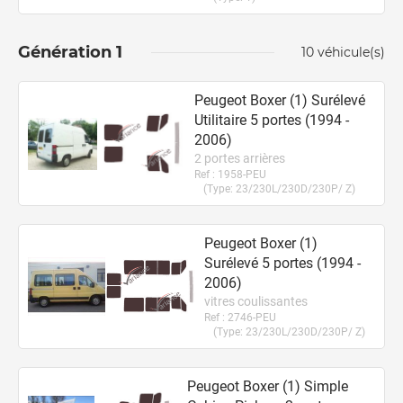
Génération
1
10
véhicule(s)
Peugeot Boxer (1) Surélevé
Utilitaire 5
portes
(1994 -
2006)
2 portes arrières
Ref :
1958-PEU
(Type:
23/230L/230D/230P/ Z
)
Peugeot Boxer (1)
Surélevé 5
portes
(1994 -
2006)
vitres coulissantes
Ref :
2746-PEU
(Type:
23/230L/230D/230P/ Z
)
Peugeot Boxer (1) Simple