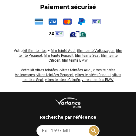
Paiement sécurisé
3X
Votre
kit film teintés
–
film teinté Audi
,
film teinté Volkswagen
,
film
teinté Peugeot
,
film teinté Renault
,
film teinté Seat
,
film teinté
Citroën
,
film teinté BMW
Votre
kit vitres teintées
-
vitres teintées Audi
,
vitres teintées
Volkswagen
,
vitres teintées Peugeot
,
vitres teintées Renault
,
vitres
teintées Seat
,
vitres teintées Citroën
,
vitres teintées BMW
par référence
Recherche