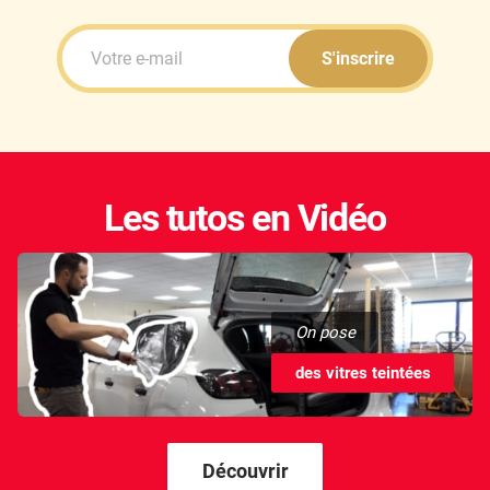
S'inscrire
Les tutos en Vidéo
On pose
des vitres teintées
Découvrir