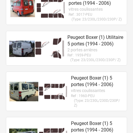
portes
(1994 - 2006)
vitres coulissantes
Ref :
3017-PEU
(Type:
23/230L/230D/230P/ Z
)
Peugeot Boxer (1) Utilitaire
5
portes
(1994 - 2006)
2 portes arrières
Ref :
1959-PEU
(Type:
23/230L/230D/230P/ Z
)
Peugeot Boxer (1) 5
portes
(1994 - 2006)
vitres coulissantes
Ref :
1960-PEU
(Type:
23/230L/230D/230P/
Z
)
Peugeot Boxer (1) 5
portes
(1994 - 2006)