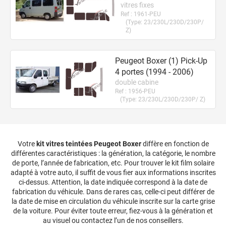
vitres fixes
Ref :
1961-PEU
(Type:
23/230L/230D/230P/
Z
)
Peugeot Boxer (1) Pick-Up
4
portes
(1994 - 2006)
double cabine
Ref :
1956-PEU
(Type:
23/230L/230D/230P/ Z
)
Votre
kit vitres teintées
Peugeot
Boxer
diffère en fonction de
différentes caractéristiques : la génération, la catégorie, le nombre
de porte, l’année de fabrication, etc. Pour trouver le kit film solaire
adapté à votre auto, il suffit de vous fier aux informations inscrites
ci-dessus. Attention, la date indiquée correspond à la date de
fabrication du véhicule. Dans de rares cas, celle-ci peut différer de
la date de mise en circulation du véhicule inscrite sur la carte grise
de la voiture. Pour éviter toute erreur, fiez-vous à la génération et
au visuel ou contactez l’un de nos conseillers.