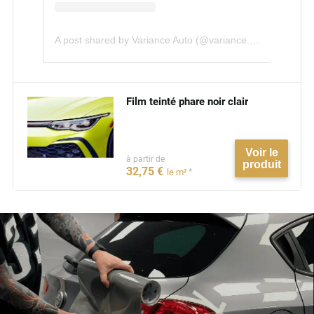
A post shared by Variance Auto (@variance.auto)
Film teinté phare noir clair
Voir le
à partir de
produit
32
,75
€
*
le m²