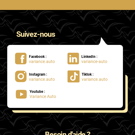
Suivez-nous
Facebook :
LinkedIn :
variance.auto
variance-auto
Instagram :
Tiktok :
variance.auto
variance.auto
Youtube :
Variance Auto
Besoin d'aide ?