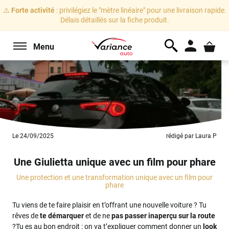
⚠️
Forte activité
: privilégiez le "mètre linéaire" pour une livraison rapide.
Délais détaillés sur la fiche produit.
Menu
Le 24/09/2025
rédigé par Laura P
Une Giulietta unique avec un film pour phare
Une protection et une transformation unique avec un film pour
phare
Tu viens de te faire plaisir en t’offrant une nouvelle voiture ? Tu
rêves de
te démarquer
et de ne
pas passer inaperçu sur la route
?Tu es au bon endroit : on va t’expliquer comment donner un
look