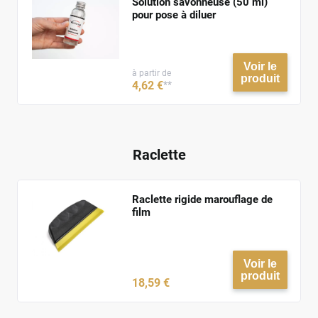
Solution savonneuse (50 ml)
pour pose à diluer
Voir le
à partir de
produit
4
,62
€
**
Raclette
Raclette rigide marouflage de
film
Voir le
produit
18
,59
€