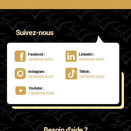
Suivez-nous
Facebook :
LinkedIn :
variance.auto
variance-auto
Instagram :
Tiktok :
variance.auto
variance.auto
Youtube :
Variance Auto
Besoin d'aide ?